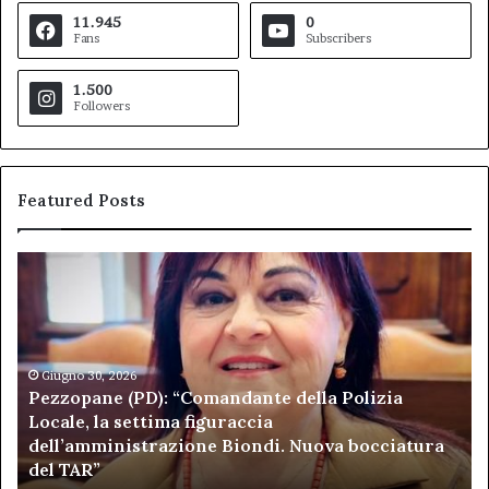
11.945
0
Fans
Subscribers
1.500
Followers
Featured Posts
Pezzopane
Ar
(PD):
all
“Comandante
Sc
della
di
Polizia
Sa
Locale,
Giugno 30, 2026
Be
Pezzopane (PD): “Comandante della Polizia
la
se
Locale, la settima figuraccia
settima
di
dell’amministrazione Biondi. Nuova bocciatura
figuraccia
mu
del TAR”
dell’amministrazione
e