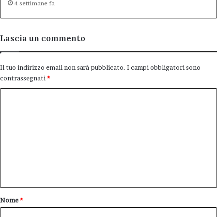
4 settimane fa
Lascia un commento
Il tuo indirizzo email non sarà pubblicato.
I campi obbligatori sono
contrassegnati
*
C
o
m
m
e
n
t
o
Nome
*
*