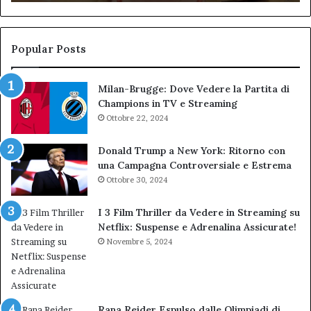
Biondi.
pa
Nuova
ai
bocciatura
Ca
del
de
Popular Posts
TAR”
Milan-Brugge: Dove Vedere la Partita di
Champions in TV e Streaming
Ottobre 22, 2024
Donald Trump a New York: Ritorno con
una Campagna Controversiale e Estrema
Ottobre 30, 2024
I 3 Film Thriller da Vedere in Streaming su
Netflix: Suspense e Adrenalina Assicurate!
Novembre 5, 2024
Rana Reider Espulso dalle Olimpiadi di