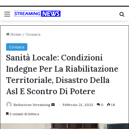
Menu
C
Home
/
Cronaca
Cronaca
Sanità Locale: Condizioni
Indegne Per La Riabilitazione
Territoriale, Disastro Della
Asl E Scontro Di Potere
Invia
Redazione Streaming
Febbraio 21, 2025
0
18
un'email
3 minuti di lettura