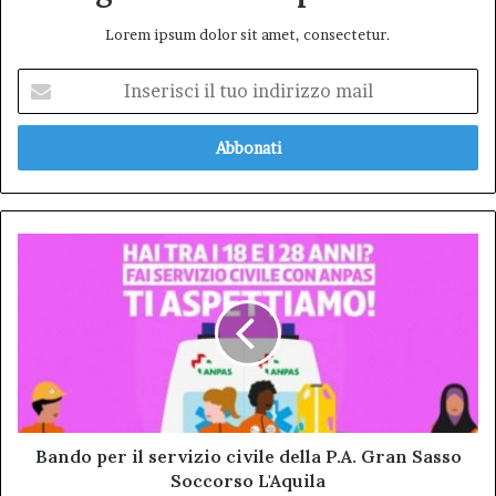
Lorem ipsum dolor sit amet, consectetur.
Inserisci
il
tuo
indirizzo
mail
Bando
per
il
servizio
civile
della
P.A.
Gran
Sasso
Soccorso
Bando per il servizio civile della P.A. Gran Sasso
L'Aquila
Soccorso L'Aquila