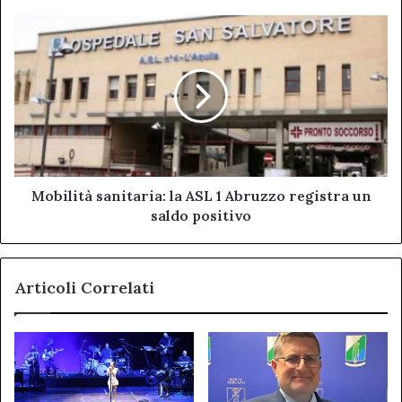
Mobilità
sanitaria:
la
ASL
1
Abruzzo
registra
un
saldo
positivo
Mobilità sanitaria: la ASL 1 Abruzzo registra un
saldo positivo
Articoli Correlati