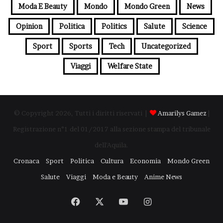
Moda E Beauty
Mondo
Mondo Green
News
Opinion
Politica
Politics
Salute
Science
Sport
Sports
Tech
Uncategorized
Viaggi
Welfare State
© Copyright 2026, Tutti i diritti riservati |
Amarilys Gamez
|
Registrazione n°1 del 01/2017 alla sezione stampa del tribunale
dell'Aquila.
Cronaca
Sport
Politica
Cultura
Economia
Mondo Green
Salute
Viaggi
Moda e Beauty
Anime News
Facebook
X
You
Instagram