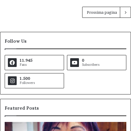
Prossima pagina
Follow Us
11.945
0
Fans
Subscribers
1.500
Followers
Featured Posts
Pezzopane
Ar
(PD):
all