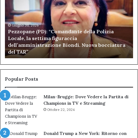
“Comandante
Sc
della
di
Polizia
Sa
Locale,
Giugno 30, 2026
Be
Pezzopane (PD): “Comandante della Polizia
la
se
Locale, la settima figuraccia
settima
di
dell’amministrazione Biondi. Nuova bocciatura
figuraccia
mu
del TAR”
dell’amministrazione
e
Biondi.
pa
Nuova
ai
bocciatura
Ca
del
de
Popular Posts
TAR”
Milan-Brugge: Dove Vedere la Partita di
Champions in TV e Streaming
Ottobre 22, 2024
Donald Trump a New York: Ritorno con