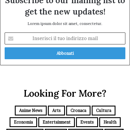
Subscribe to our mailing list to
get the new updates!
Lorem ipsum dolor sit amet, consectetur.
Inserisci
il
tuo
indirizzo
mail
Looking For More?
Anime News
Arts
Cronaca
Cultura
Economia
Entertainment
Events
Health