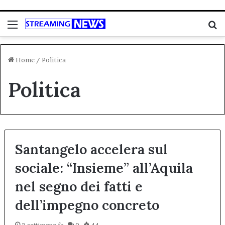
Menu
C
Home
/
Politica
Politica
Santangelo accelera sul
sociale: “Insieme” all’Aquila
nel segno dei fatti e
dell’impegno concreto
2 settimane fa
0
44