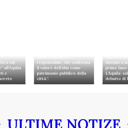
Afm, approvato il bilancio
2025. Santangelo: “Abbiamo
presentato all’Assemblea un
bilancio positivo,
«Le idee mi
lera sul
responsabile, che conferma
davanti a un
” all’Aquila
il valore dell’Afm come
primo Inno
ti e
patrimonio pubblico della
L’Aquila: sa
ncreto
città.”.
debutto di
ULTIME NOTIZE