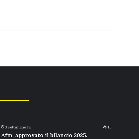
I, “VOLANO DI
E CON INDOTTO DA 46
posizioni.
ati Paralimpici
ania pezzopane.
r l’attività…
3 settimane fa
15
Afm, approvato il bilancio 2025.