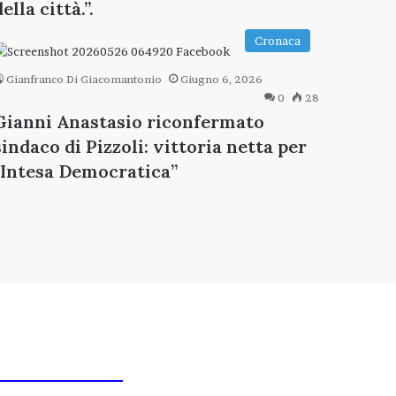
della città.”.
Cronaca
Gianfranco Di Giacomantonio
Giugno 6, 2026
0
28
Gianni Anastasio riconfermato
sindaco di Pizzoli: vittoria netta per
“Intesa Democratica”