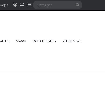
Accedi
Un articolo a caso
Barra laterale
Cerca
Segui
per
SALUTE
VIAGGI
MODA E BEAUTY
ANIME NEWS