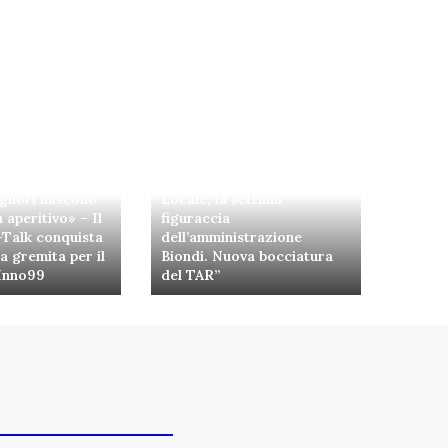
Pezzopane (PD):
“Comandante della Polizia
gliori nascono
Locale, la settima
 aperitivo» – Il
figuraccia
-Talk conquista
dell’amministrazione
la gremita per il
Biondi. Nuova bocciatura
 Inno99
del TAR”