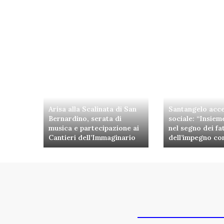
Arisa alla Scalinata di San
Santangelo acce
Bernardino, serata di
sociale: “Insieme
musica e partecipazione ai
nel segno dei fat
Cantieri dell’Immaginario
dell’impegno co