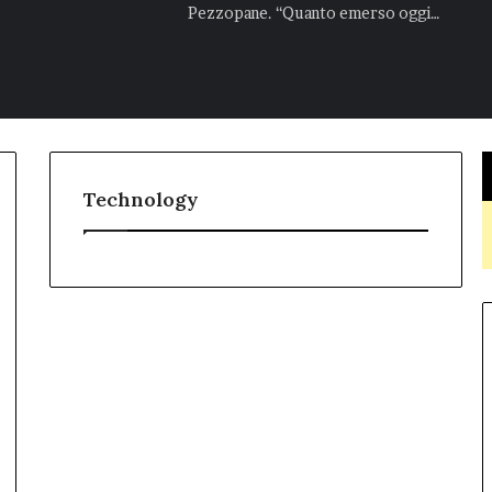
Pezzopane. “Quanto emerso oggi…
Technology