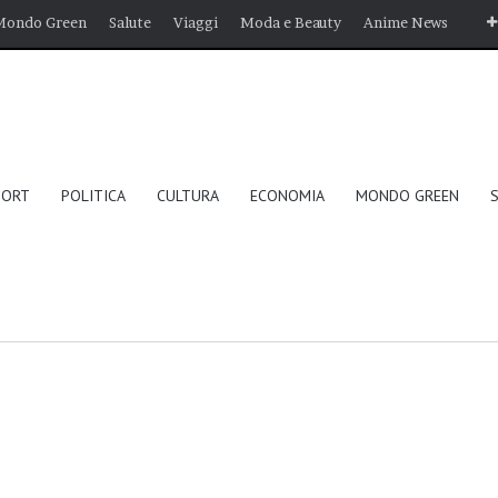
Mondo Green
Salute
Viaggi
Moda e Beauty
Anime News
PORT
POLITICA
CULTURA
ECONOMIA
MONDO GREEN