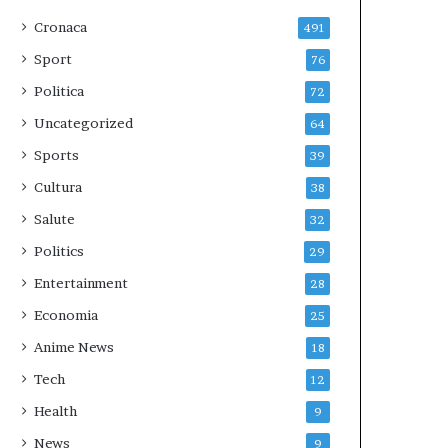
Cronaca
491
Sport
76
Politica
72
Uncategorized
64
Sports
39
Cultura
38
Salute
32
Politics
29
Entertainment
28
Economia
25
Anime News
18
Tech
12
Health
9
News
9