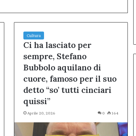
Cultura
Ci ha lasciato per
sempre, Stefano
Bubbolo aquilano di
cuore, famoso per il suo
«Le
detto “so’ tutti cinciari
idee
il bilancio 2025.
migliori
quissi”
bbiamo
nascono
4 settimane fa
davanti
’Assemblea un
«Le idee migliori nascono
Aprile 20, 2026
0
164
a
vo, responsabile,
davanti a un aperitivo» – Il
un
 valore dell’Afm
primo Inno-Talk conquista
aperitivo»
o pubblico della
L’Aquila: sala gremita per il
–