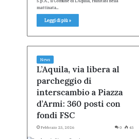
S.p.A., il Comune di L’Aquila, riunitasi nella
mattinata…
Leggi di più »
News
L’Aquila, via libera al
parcheggio di
interscambio a Piazza
d’Armi: 360 posti con
fondi FSC
Febbraio 25, 2026
0
45