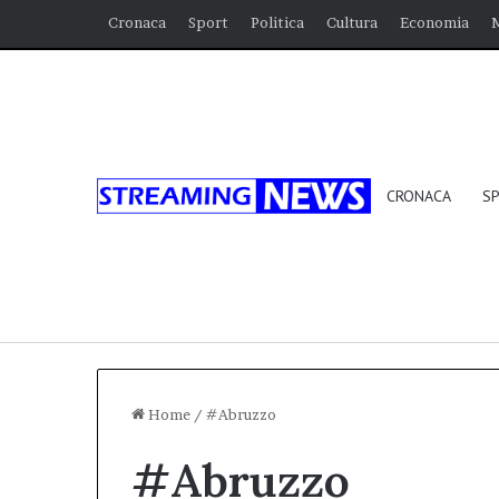
Cronaca
Sport
Politica
Cultura
Economia
CRONACA
S
Home
/
#Abruzzo
#Abruzzo