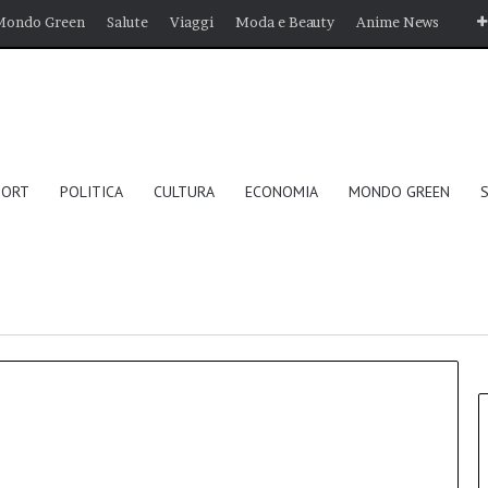
Mondo Green
Salute
Viaggi
Moda e Beauty
Anime News
PORT
POLITICA
CULTURA
ECONOMIA
MONDO GREEN