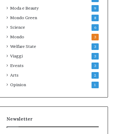
Moda e Beauty
9
Mondo Green
8
Science
6
Mondo
3
Welfare State
3
Viaggi
3
Events
3
Arts
2
Opinion
1
Newsletter