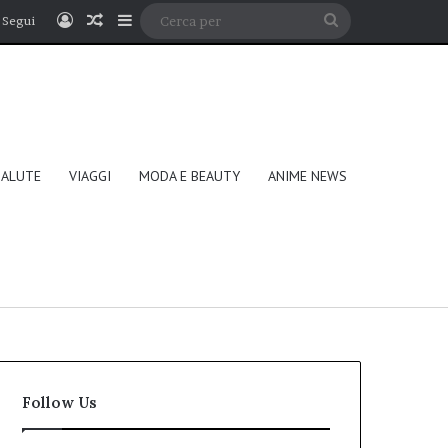
Accedi
Un articolo a caso
Barra laterale
Cerca
Segui
per
SALUTE
VIAGGI
MODA E BEAUTY
ANIME NEWS
Follow Us