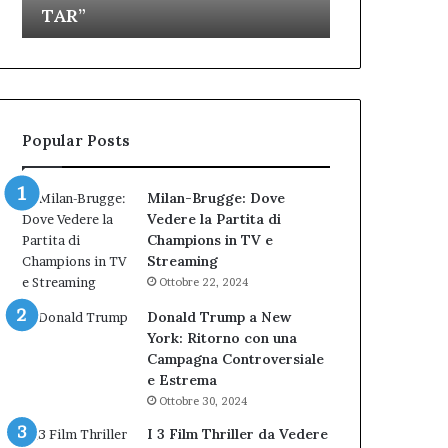
TAR”
dell’Immagi
dell’amministrazione
e
Biondi.
partecipazione
Nuova
ai
bocciatura
Cantieri
del
dell’Immaginario
TAR”
Popular Posts
Milan-Brugge: Dove
Vedere la Partita di
Champions in TV e
Streaming
Ottobre 22, 2024
Donald Trump a New
York: Ritorno con una
Campagna Controversiale
e Estrema
Ottobre 30, 2024
I 3 Film Thriller da Vedere