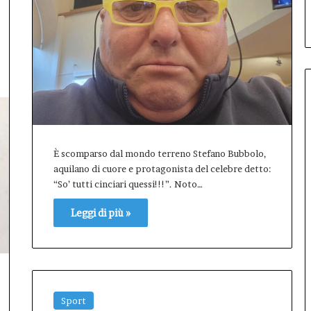
debutto di Inno99
Il
primo
Inno-
Talk
conquista
L’Aquila:
sala
gremita
per
il
È scomparso dal mondo terreno Stefano Bubbolo,
debutto
aquilano di cuore e protagonista del celebre detto:
di
“So’ tutti cinciari quessi!!!”. Noto…
Inno99
Leggi di più »
Sport