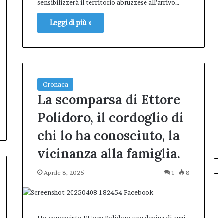
sensibilizzerà il territorio abruzzese all’arrivo…
Leggi di più »
Cronaca
La scomparsa di Ettore
Polidoro, il cordoglio di
chi lo ha conosciuto, la
vicinanza alla famiglia.
Aprile 8, 2025
1
8
Ho conosciuto Ettore Polidoro una decina di anni