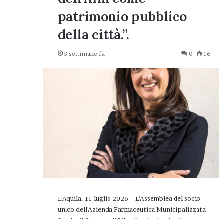
concreto
città.”.
atti
un
patrimonio pubblico
e
bilancio
ell’impegno
positivo,
della città.”.
concreto
responsabile,
che
3 settimane fa
0
16
conferma
il
valore
dell’Afm
come
patrimonio
pubblico
della
città.”.
L’Aquila, 11 luglio 2026 – L’Assemblea del socio
unico dell’Azienda Farmaceutica Municipalizzata