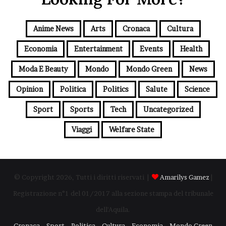
Anime News
Arts
Cronaca
Cultura
Economia
Entertainment
Events
Health
Moda E Beauty
Mondo
Mondo Green
News
Opinion
Politica
Politics
Salute
Science
Sport
Sports
Tech
Uncategorized
Viaggi
Welfare State
© Copyright 2026, Tutti i diritti riservati |
Amarilys Gamez
|
Registrazione n°1 del 01/2017 alla sezione stampa del tribunale
dell'Aquila.
Cronaca
Sport
Politica
Cultura
Economia
Mondo Green