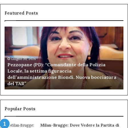
Featured Posts
Pezzopane
Ar
(PD):
all
“Comandante
Sc
della
di
Polizia
Sa
Locale,
Giugno 30, 2026
Be
Pezzopane (PD): “Comandante della Polizia
la
se
Locale, la settima figuraccia
settima
di
dell’amministrazione Biondi. Nuova bocciatura
figuraccia
mu
del TAR”
dell’amministrazione
e
Biondi.
pa
Nuova
ai
bocciatura
Ca
del
de
Popular Posts
TAR”
Milan-Brugge: Dove Vedere la Partita di