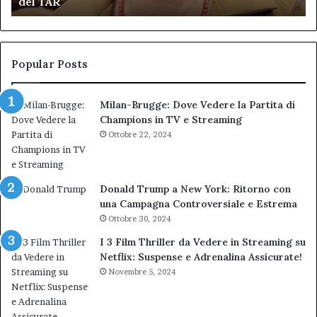
del TAR”
dell’amministrazione
e
Biondi.
pa
Nuova
ai
bocciatura
Ca
del
de
Popular Posts
TAR”
Milan-Brugge: Dove Vedere la Partita di
Champions in TV e Streaming
Ottobre 22, 2024
Donald Trump a New York: Ritorno con
una Campagna Controversiale e Estrema
Ottobre 30, 2024
I 3 Film Thriller da Vedere in Streaming su
Netflix: Suspense e Adrenalina Assicurate!
Novembre 5, 2024