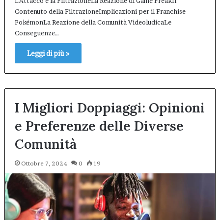
L’Attacco e la FiltrazioneLa Reazione di Game FreakIl
Contenuto della FiltrazioneImplicazioni per il Franchise
PokémonLa Reazione della Comunità VideoludicaLe
Conseguenze…
Leggi di più »
I Migliori Doppiaggi: Opinioni
e Preferenze delle Diverse
Comunità
Ottobre 7, 2024
0
19