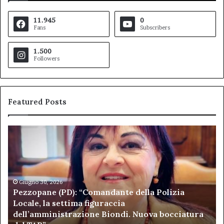
11.945
0
Fans
Subscribers
1.500
Followers
Featured Posts
Pezzopane
Ar
(PD):
all
“Comandante
Sc
della
di
Polizia
Sa
Locale,
Giugno 30, 2026
Be
Pezzopane (PD): “Comandante della Polizia
la
se
Locale, la settima figuraccia
settima
di
dell’amministrazione Biondi. Nuova bocciatura
figuraccia
mu