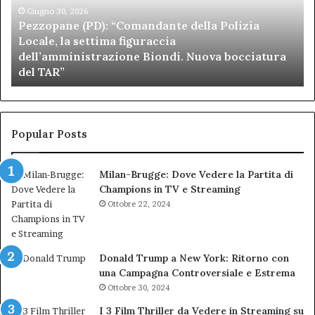
Locale,
Giugno 30, 2026
Be
Pezzopane (PD): “Comandante della Polizia
la
se
Locale, la settima figuraccia
settima
di
dell’amministrazione Biondi. Nuova bocciatura
figuraccia
mu
del TAR”
dell’amministrazione
e
Biondi.
pa
Nuova
ai
bocciatura
Ca
del
de
Popular Posts
TAR”
Milan-Brugge: Dove Vedere la Partita di
Champions in TV e Streaming
Ottobre 22, 2024
Donald Trump a New York: Ritorno con
una Campagna Controversiale e Estrema
Ottobre 30, 2024
I 3 Film Thriller da Vedere in Streaming su