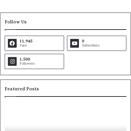
Follow Us
11.945
0
Fans
Subscribers
1.500
Followers
Featured Posts
Pezzopane
Ar
(PD):
all
“Comandante
Sc
della
di
Polizia
Sa