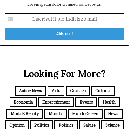
Lorem ipsum dolor sit amet, consectetur.
Inserisci
il
tuo
indirizzo
mail
Looking For More?
Anime News
Arts
Cronaca
Cultura
Economia
Entertainment
Events
Health
Moda E Beauty
Mondo
Mondo Green
News
Opinion
Politica
Politics
Salute
Science