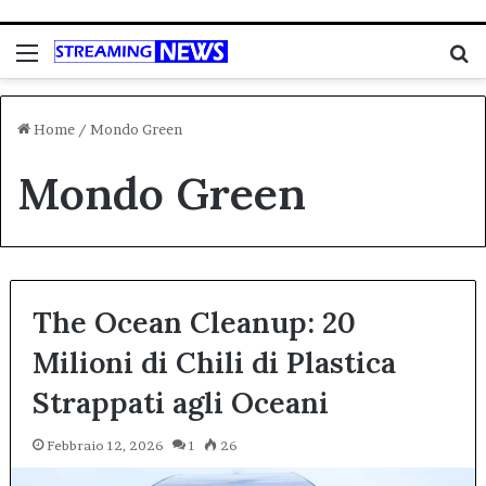
Menu
C
Home
/
Mondo Green
Mondo Green
The Ocean Cleanup: 20
Milioni di Chili di Plastica
Strappati agli Oceani
Febbraio 12, 2026
1
26