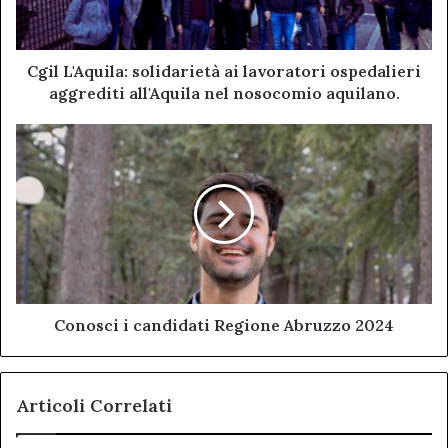
aggrediti
all'Aquila
nel
nosocomio
Cgil L'Aquila: solidarietà ai lavoratori ospedalieri
aquilano.
aggrediti all'Aquila nel nosocomio aquilano.
Conosci
i
candidati
Regione
Abruzzo
2024
Conosci i candidati Regione Abruzzo 2024
Articoli Correlati