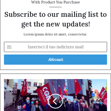
With Product You Purchase
Subscribe to our mailing list to
get the new updates!
Lorem ipsum dolor sit amet, consectetur.
Inserisci
il
tuo
indirizzo
mail
Cgil
L'Aquila:
solidarietà
ai
lavoratori
ospedalieri