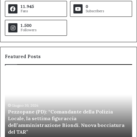
11.945
0
Fans
Subscribers
1.500
Followers
Featured Posts
Pezzopane
Ar
(PD):
all
“Comandante
Sc
della
di
Polizia
Sa
Locale,
Giugno 30, 2026
Be
Pezzopane (PD): “Comandante della Polizia
la
se
Locale, la settima figuraccia
settima
di
dell’amministrazione Biondi. Nuova bocciatura
figuraccia
mu
del TAR”
dell’amministrazione
e