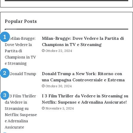
Biondi.
pa
Nuova
ai
bocciatura
Ca
del
de
Popular Posts
TAR”
Milan-Brugge: Dove Vedere la Partita di
Champions in TV e Streaming
Ottobre 22, 2024
Donald Trump a New York: Ritorno con
una Campagna Controversiale e Estrema
Ottobre 30, 2024
I 3 Film Thriller da Vedere in Streaming su
Netflix: Suspense e Adrenalina Assicurate!
Novembre 5, 2024