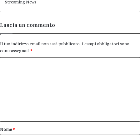
Streaming News
Lascia un commento
Il tuo indirizzo email non sarà pubblicato.
I campi obbligatori sono
contrassegnati
*
C
o
m
m
e
n
t
o
Nome
*
*