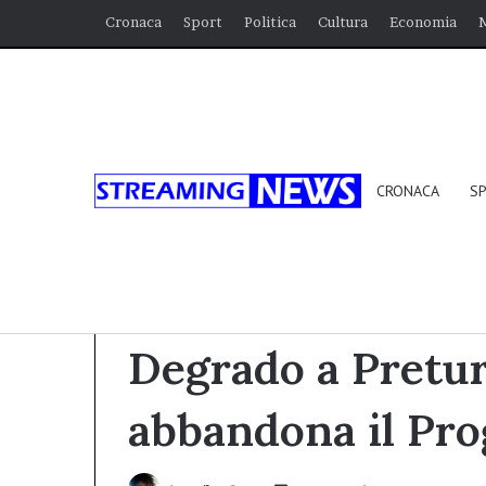
Cronaca
Sport
Politica
Cultura
Economia
CRONACA
S
Home
/
Cronaca
/
Degrado a Preturo: ASM L’Aquil
Uncategorized
Degrado a Pretur
abbandona il Pr