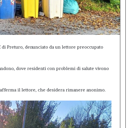
sala
gremita
per
il
debutto
di
Inno99
 di Preturo, denunciato da un lettore preoccupato
andono, dove residenti con problemi di salute vivono
 afferma il lettore, che desidera rimanere anonimo.