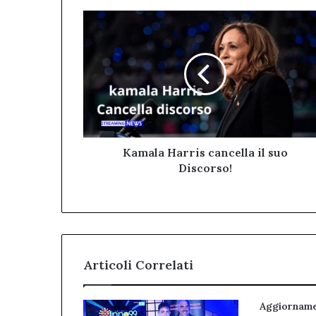
Kamala
Harris
cancella
il
suo
Discorso!
Kamala Harris cancella il suo
Discorso!
Articoli Correlati
Aggiorname