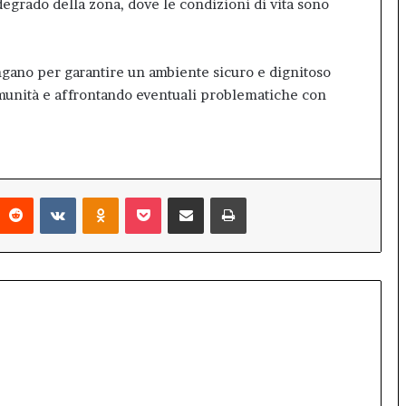
egrado della zona, dove le condizioni di vita sono
ngano per garantire un ambiente sicuro e dignitoso
omunità e affrontando eventuali problematiche con
interest
Reddit
VKontakte
Odnoklassniki
Pocket
Condividi via mail
Stampa