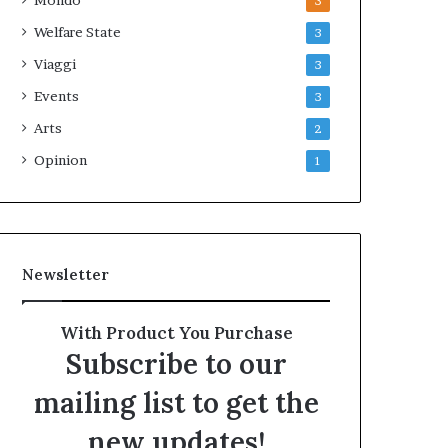
Mondo
3
Welfare State
3
Viaggi
3
Events
3
Arts
2
Opinion
1
Newsletter
With Product You Purchase
Subscribe to our
mailing list to get the
new updates!