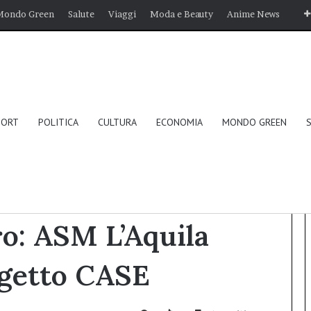
Mondo Green
Salute
Viaggi
Moda e Beauty
Anime News
PORT
POLITICA
CULTURA
ECONOMIA
MONDO GREEN
a abbandona il Progetto CASE
o: ASM L’Aquila
ogetto CASE