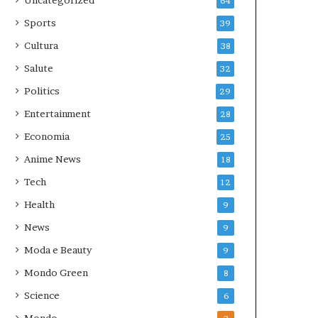
Uncategorized
64
Sports
39
Cultura
38
Salute
32
Politics
29
Entertainment
28
Economia
25
Anime News
18
Tech
12
Health
9
News
9
Moda e Beauty
9
Mondo Green
8
Science
6