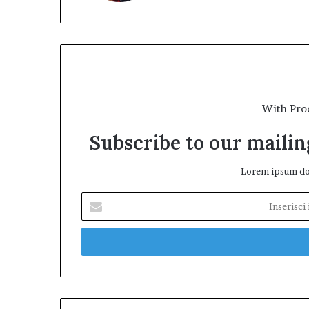
With Pro
Subscribe to our mailing
Lorem ipsum dol
Inserisci
il
tuo
indirizzo
mail