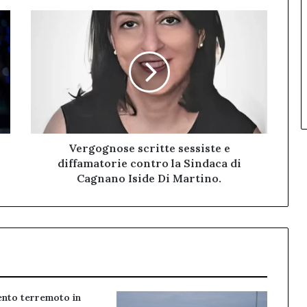
Vergognose
scritte
sessiste
e
diffamatorie
contro
la
Sindaca
di
Cagnano
Vergognose scritte sessiste e
Iside
diffamatorie contro la Sindaca di
Di
Cagnano Iside Di Martino.
Martino.
nto terremoto in