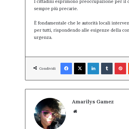
I cittadini esprimono preoccupazione per il d
sempre più precarie.
È fondamentale che le autorità locali interve
per tutti, rispondendo alle esigenze della c
urgenza.
Facebook
X
LinkedIn
Tumblr
P
Condividi
Amarilys Gamez
Website