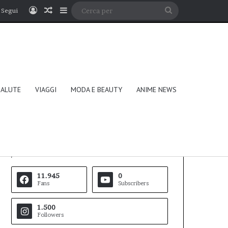
Accedi
Un articolo a caso
Barra laterale
Cerca
Segui
per
SALUTE
VIAGGI
MODA E BEAUTY
ANIME NEWS
Follow Us
11.945
0
Fans
Subscribers
1.500
Followers