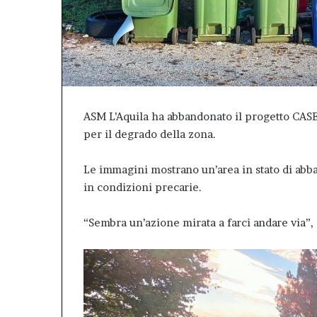
il
valore
dell’Afm
come
patrimonio
pubblico
della
ASM L’Aquila ha abbandonato il progetto CASE
città.”.
per il degrado della zona.
Le immagini mostrano un’area in stato di abb
in condizioni precarie.
“Sembra un’azione mirata a farci andare via”,