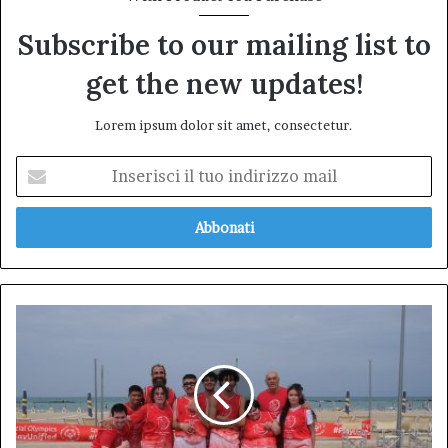
Subscribe to our mailing list to
get the new updates!
Lorem ipsum dolor sit amet, consectetur.
Inserisci
il
tuo
indirizzo
mail
Piccoli
grandi
campioni:
L'Aquila
ai
Giochi
Nazionali