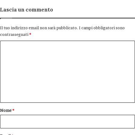
Lascia un commento
Il tuo indirizzo email non sarà pubblicato.
I campi obbligatori sono
contrassegnati
*
C
o
m
m
e
n
t
o
Nome
*
*