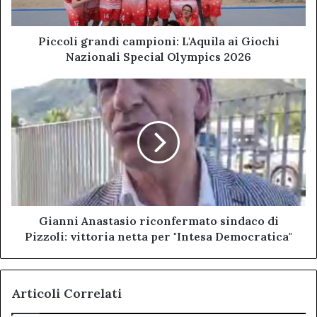
Special
Olympics
2026
Piccoli grandi campioni: L'Aquila ai Giochi
Nazionali Special Olympics 2026
Gianni
Anastasio
riconfermato
sindaco
di
Pizzoli:
vittoria
netta
per
"Intesa
Gianni Anastasio riconfermato sindaco di
Democratica"
Pizzoli: vittoria netta per "Intesa Democratica"
Articoli Correlati