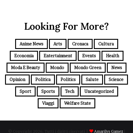
Looking For More?
Anime News
Arts
Cronaca
Cultura
Economia
Entertainment
Events
Health
Moda E Beauty
Mondo
Mondo Green
News
Opinion
Politica
Politics
Salute
Science
Sport
Sports
Tech
Uncategorized
Viaggi
Welfare State
© Copyright 2026, Tutti i diritti riservati |
Amarilys Gamez
|