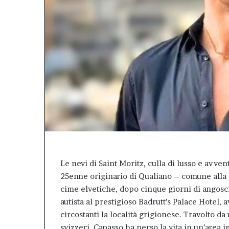
il
valore
dell’Afm
come
patrimonio
pubblico
della
città.”.
Le nevi di Saint Moritz, culla di lusso e avven
25enne originario di Qualiano – comune alla pe
cime elvetiche, dopo cinque giorni di angosci
autista al prestigioso Badrutt’s Palace Hotel, 
circostanti la località grigionese. Travolto d
svizzeri, Capasso ha perso la vita in un’area i