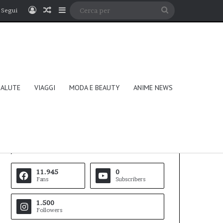
Accedi
Un articolo a caso
Barra laterale
Cerca
Segui
per
SALUTE
VIAGGI
MODA E BEAUTY
ANIME NEWS
Follow Us
11.945
0
Fans
Subscribers
1.500
Followers