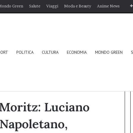
Mondo Green
Salute
Viaggi
Moda e Beauty
Anime News
PORT
POLITICA
CULTURA
ECONOMIA
MONDO GREEN
o Capasso, 25enne Napoletano, Travolto da una Bufera sulle
 Moritz: Luciano
 Napoletano,