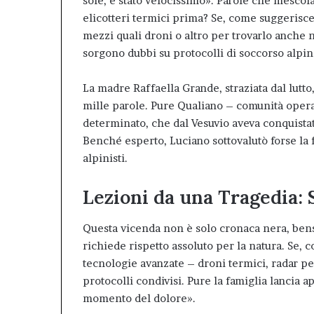
sole, è stato velocissimo». Parole che mescol
elicotteri termici prima? Se, come suggerisce
mezzi quali droni o altro per trovarlo anche 
sorgono dubbi su protocolli di soccorso alpin
La madre Raffaella Grande, straziata dal lutto,
mille parole. Pure Qualiano – comunità operai
determinato, che dal Vesuvio aveva conquistat
Benché esperto, Luciano sottovalutò forse la 
alpinisti.
Lezioni da una Tragedia:
Questa vicenda non è solo cronaca nera, bens
richiede rispetto assoluto per la natura. Se, 
tecnologie avanzate – droni termici, radar pen
protocolli condivisi. Pure la famiglia lancia ap
momento del dolore».