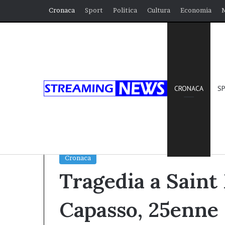
Cronaca
Sport
Politica
Cultura
Economia
CRONACA
S
Home
/
Cronaca
/
Tragedia a Saint Moritz: Lucian
Alpi Svizzere
Cronaca
Tragedia a Saint
Capasso, 25enne