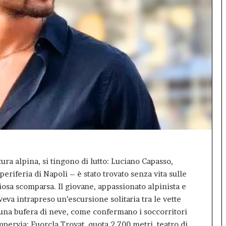
sala
gremita
per
il
debutto
di
Inno99
tura alpina, si tingono di lutto: Luciano Capasso,
riferia di Napoli – è stato trovato senza vita sulle
osa scomparsa. Il giovane, appassionato alpinista e
aveva intrapreso un’escursione solitaria tra le vette
a una bufera di neve, come confermano i soccorritori
mpervia: Fuorcla Trovat, quota 2.700 metri, teatro di