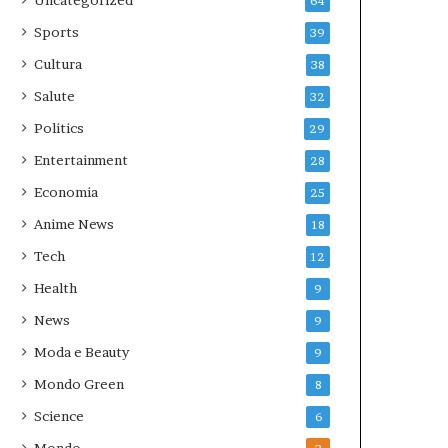
Uncategorized
64
Sports
39
Cultura
38
Salute
32
Politics
29
Entertainment
28
Economia
25
Anime News
18
Tech
12
Health
9
News
9
Moda e Beauty
9
Mondo Green
8
Science
6