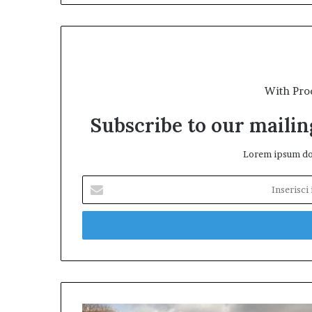
With Pro
Subscribe to our mailing
Lorem ipsum dol
Inserisci
il
tuo
indirizzo
mail
Torch