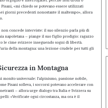
ano orgoglio e interrogativi: perché non droni o
 Pisani, «mi chiedo se potevano essere utilizzati
nei giorni precedenti nonostante il maltempo», allora
o.
 non concede interviste: il suo silenzio parla più di
a napoletana – piange il suo figlio prodigio: ragazzo
o le cime svizzere inseguendo sogni di libertà.
furia della montagna: una lezione crudele per tutti gli
 Sicurezza in Montagna
ì monito universale: l’alpinismo, passione nobile,
come Pisani solleva, i soccorsi potevano accelerare con
etranti – allora urge dialogo tra Italia e Svizzera su
pelli: «Verificate ogni circostanza, ma ora è il