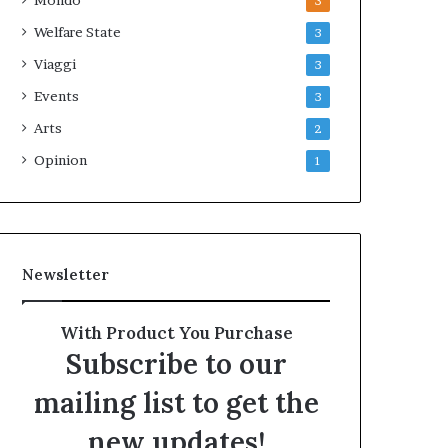
Mondo
3
Welfare State
3
Viaggi
3
Events
3
Arts
2
Opinion
1
Newsletter
With Product You Purchase
Subscribe to our
mailing list to get the
new updates!