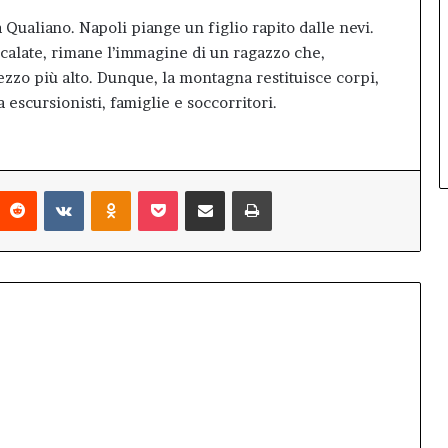
 Qualiano. Napoli piange un figlio rapito dalle nevi.
 scalate, rimane l’immagine di un ragazzo che,
ezzo più alto. Dunque, la montagna restituisce corpi,
 escursionisti, famiglie e soccorritori.
interest
Reddit
VKontakte
Odnoklassniki
Pocket
Condividi via mail
Stampa