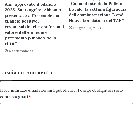
“Comandante della Polizia
Afm, approvato il bilancio
Locale, la settima figuraccia
2025. Santangelo: “Abbiamo
dell’amministrazione Biondi.
presentato all’Assemblea un
Nuova bocciatura del TAR”
bilancio positivo,
responsabile, che conferma il
Giugno 30, 2026
valore dell’Afm come
patrimonio pubblico della
città.”.
4 settimane fa
Lascia un commento
Il tuo indirizzo email non sarà pubblicato.
I campi obbligatori sono
contrassegnati
*
C
o
m