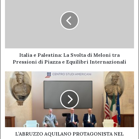
e
Palestina:
La
Svolta
di
Meloni
tra
Pressioni
di
Italia e Palestina: La Svolta di Meloni tra
Piazza
Pressioni di Piazza e Equilibri Internazionali
e
Equilibri
L’ABRUZZO
Internazionali
AQUILANO
PROTAGONISTA
NEL
NUOVO
PALINSESTO
DI
ALMA
TV
–
L’ABRUZZO AQUILANO PROTAGONISTA NEL