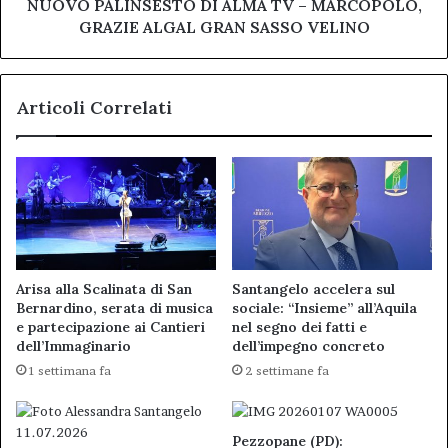
MARCOPOLO,
NUOVO PALINSESTO DI ALMA TV – MARCOPOLO,
GRAZIE
GRAZIE ALGAL GRAN SASSO VELINO
ALGAL
GRAN
SASSO
Articoli Correlati
VELINO
Arisa alla Scalinata di San
Santangelo accelera sul
Bernardino, serata di musica
sociale: “Insieme” all’Aquila
e partecipazione ai Cantieri
nel segno dei fatti e
dell’Immaginario
dell’impegno concreto
1 settimana fa
2 settimane fa
Pezzopane (PD):