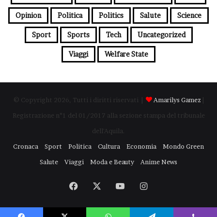
Opinion
Politica
Politics
Salute
Science
Sport
Sports
Tech
Uncategorized
Viaggi
Welfare State
© Copyright 2026, Tutti i diritti riservati |
Amarilys Gamez
|
Registrazione n°1 del 01/2017 alla sezione stampa del tribunale
dell'Aquila.
Cronaca
Sport
Politica
Cultura
Economia
Mondo Green
Salute
Viaggi
Moda e Beauty
Anime News
Facebook
X
You
Instagram
Tube