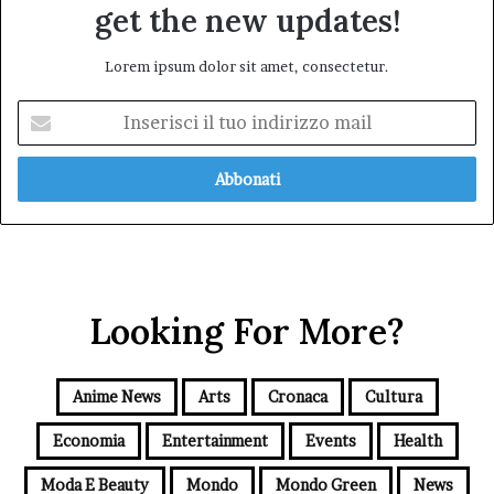
get the new updates!
Lorem ipsum dolor sit amet, consectetur.
Inserisci
il
tuo
indirizzo
mail
Looking For More?
Anime News
Arts
Cronaca
Cultura
Economia
Entertainment
Events
Health
Moda E Beauty
Mondo
Mondo Green
News