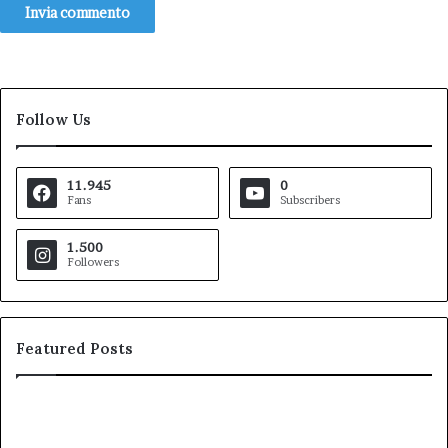
Follow Us
11.945
0
Fans
Subscribers
1.500
Followers
Featured Posts
Pezzopane
Ar
(PD):
all
“Comandante
Sc