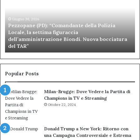
della
di
Polizia
Sa
Locale,
Giugno 30, 2026
Be
Pezzopane (PD): “Comandante della Polizia
la
se
Locale, la settima figuraccia
settima
di
dell’amministrazione Biondi. Nuova bocciatura
figuraccia
mu
del TAR”
dell’amministrazione
e
Biondi.
pa
Nuova
ai
bocciatura
Ca
del
de
Popular Posts
TAR”
Milan-Brugge: Dove Vedere la Partita di
Champions in TV e Streaming
Ottobre 22, 2024
Donald Trump a New York: Ritorno con
una Campagna Controversiale e Estrema