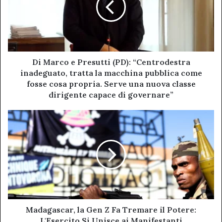
(PD):
“Centrodestra
inadeguato,
tratta
la
macchina
Di Marco e Presutti (PD): “Centrodestra
pubblica
inadeguato, tratta la macchina pubblica come
come
fosse cosa propria. Serve una nuova classe
fosse
dirigente capace di governare”
cosa
propria.
Madagascar,
Serve
la
una
Gen
nuova
Z
classe
Fa
dirigente
Tremare
capace
il
di
Potere:
governare”
L'Esercito
Si
Madagascar, la Gen Z Fa Tremare il Potere:
Unisce
L'Esercito Si Unisce ai Manifestanti