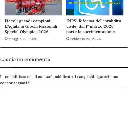
Piccoli grandi campioni:
INPS: Riforma dell’invalidità
L’Aquila ai Giochi Nazionali
civile, dal 1° marzo 2026
Special Olympics 2026
parte la sperimentazione.
Maggio 19, 2026
Febbraio 25, 2026
Lascia un commento
Il tuo indirizzo email non sarà pubblicato.
I campi obbligatori sono
contrassegnati
*
C
o
m
m
e