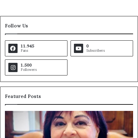
Follow Us
11.945
0
Fans
Subscribers
1.500
Followers
Featured Posts
Pezzopane
Ar
(PD):
all
“Comandante
Sc
della
di