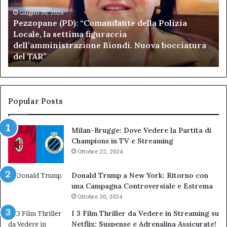
Polizia
Sa
Locale,
Giugno 30, 2026
Be
Pezzopane (PD): “Comandante della Polizia
la
se
Locale, la settima figuraccia
settima
di
dell’amministrazione Biondi. Nuova bocciatura
figuraccia
mu
del TAR”
dell’amministrazione
e
Biondi.
pa
Nuova
ai
bocciatura
Ca
del
de
Popular Posts
TAR”
Milan-Brugge: Dove Vedere la Partita di
Champions in TV e Streaming
Ottobre 22, 2024
Donald Trump a New York: Ritorno con
una Campagna Controversiale e Estrema
Ottobre 30, 2024
I 3 Film Thriller da Vedere in Streaming su
Netflix: Suspense e Adrenalina Assicurate!