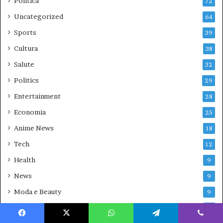
Politica
72
Uncategorized
64
Sports
39
Cultura
38
Salute
32
Politics
29
Entertainment
28
Economia
25
Anime News
18
Tech
12
Health
9
News
9
Moda e Beauty
9
Mondo Green
8
Facebook
X
WhatsApp
Telegram
Viber