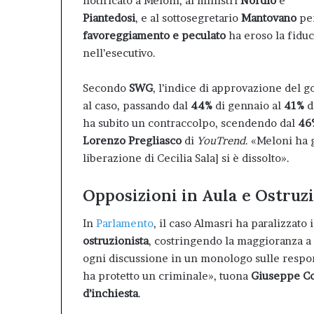
notificato a Meloni, ai ministri
Nordio
e
Piantedosi
, e al sottosegretario
Mantovano
pe
favoreggiamento e peculato
ha eroso la fiduc
nell’esecutivo.
Secondo
SWG
, l’indice di approvazione del g
al caso, passando dal
44%
di gennaio al
41%
d
ha subito un contraccolpo, scendendo dal
46
Lorenzo Pregliasco
di
YouTrend
. «Meloni ha g
liberazione di Cecilia Sala] si è dissolto».
Opposizioni in Aula e Ostru
In
Parlamento
, il caso Almasri ha paralizzato
ostruzionista
, costringendo la maggioranza a r
ogni discussione in un monologo sulle respo
ha protetto un criminale», tuona
Giuseppe C
d’inchiesta
.