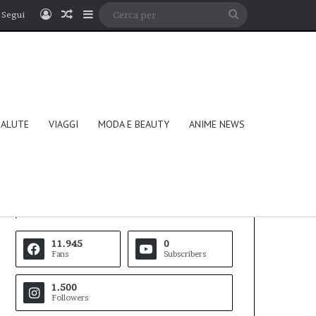
Accedi
Un articolo a caso
Barra laterale
Cerca
Segui
per
SALUTE
VIAGGI
MODA E BEAUTY
ANIME NEWS
Follow Us
11.945
0
Fans
Subscribers
1.500
Followers