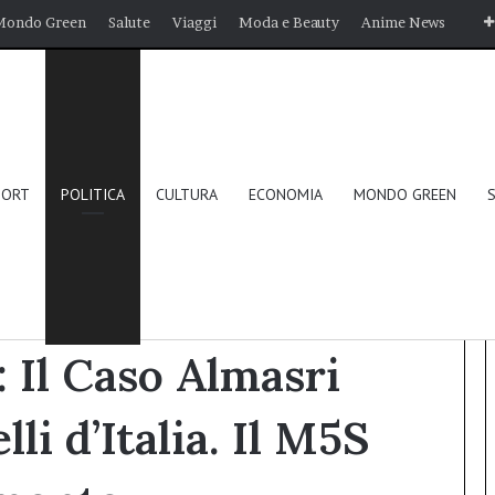
Mondo Green
Salute
Viaggi
Moda e Beauty
Anime News
PORT
POLITICA
CULTURA
ECONOMIA
MONDO GREEN
ri Non Premia Fratelli d’Italia. Il M5S guadagna leggermente.
: Il Caso Almasri
li d’Italia. Il M5S