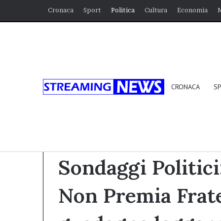
Cronaca
Sport
Politica
Cultura
Economia
CRONACA
S
Home
/
Politica
/
Sondaggi Politici: Il Caso Almas
Politica
Sondaggi Politici
Non Premia Fratel