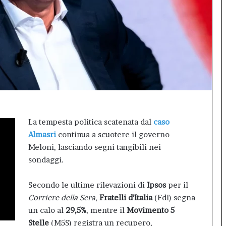
sala
gremita
per
il
debutto
di
Inno99
La tempesta politica scatenata dal
caso
Almasri
continua a scuotere il governo
Meloni, lasciando segni tangibili nei
sondaggi.
Secondo le ultime rilevazioni di
Ipsos
per il
Corriere della Sera
,
Fratelli d’Italia
(FdI) segna
un calo al
29,5%
, mentre il
Movimento 5
Stelle
(M5S) registra un recupero,