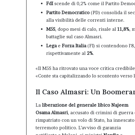
FdI
scende di 0,2% come il Partito Democ
Partito Democratico
(PD) consolida il se
alla visibilità delle correnti interne.
M5S
, dopo mesi di calo, risale al
11,8%
, 
battaglie sul caso Almasri.
Lega
e
Forza Italia
(FI) si contendono l’
rispettivamente al
2%
.
«Il M5S ha ritrovato una voce critica credib
«Conte sta capitalizzando lo scontento verso 
Il Caso Almasri: Un Boomera
La
liberazione del generale libico Najeem
Osama Almasri
, accusato di crimini di guerra
rimpatriato con un volo di Stato, ha innescato
terremoto politico. L’avviso di garanzia