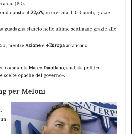
ratico (PD).
condo posto al
22,6%
, in crescita di 0,3 punti, grazie
ma guadagna slancio nelle ultime settimane grazie alle
8,5%, mentre
Azione
e
+Europa
arrancano
ile», commenta
Marco Damilano
, analista politico.
le scelte opache del governo».
ng per Meloni
 e
 un