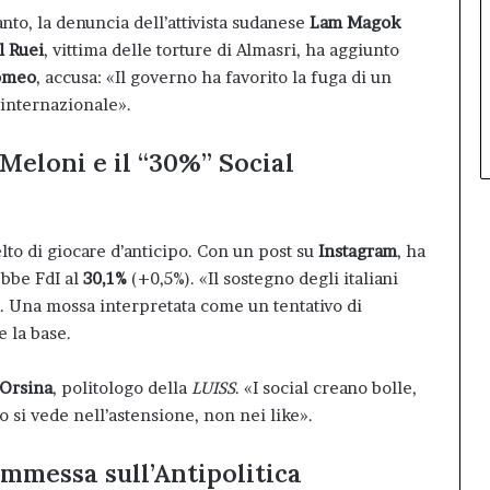
anto, la denuncia dell’attivista sudanese
Lam Magok
l Ruei
, vittima delle torture di Almasri, ha aggiunto
omeo
, accusa: «Il governo ha favorito la fuga di un
internazionale».
Meloni e il “30%” Social
lto di giocare d’anticipo. Con un post su
Instagram
, ha
bbe FdI al
30,1%
(+0,5%). «Il sostegno degli italiani
he. Una mossa interpretata come un tentativo di
e la base.
 Orsina
, politologo della
LUISS
. «I social creano bolle,
o si vede nell’astensione, non nei like».
mmessa sull’Antipolitica