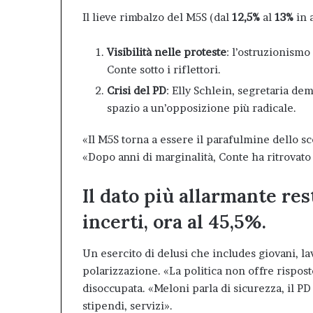
Il lieve rimbalzo del M5S (dal
12,5%
al
13%
in a
Visibilità nelle proteste
: l’ostruzionismo
Conte sotto i riflettori.
Crisi del PD
: Elly Schlein, segretaria de
spazio a un’opposizione più radicale.
«Il M5S torna a essere il parafulmine dello s
«Dopo anni di marginalità, Conte ha ritrovato i
Il dato più allarmante res
incerti, ora al 45,5%.
Un esercito di delusi che includes giovani, lav
polarizzazione. «La politica non offre rispos
disoccupata. «Meloni parla di sicurezza, il PD
stipendi, servizi».