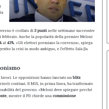
r
ia
overno è crollato di
3 punti
nelle settimane successive
i febbraio. Anche la popolarità della premier Meloni
%
al
43%
. «Gli elettori premiano la coerenza», spiega
estito la crisi in modo ambiguo, e l’effetto-Sala [la
zionismo
 i lavori. Le opposizioni hanno lanciato un
blitz
invii continui. Il M5S, in prima linea, ha trasformato
nsabilità del governo. «Meloni deve spiegare perché
onte
, mentre il PD chiede una
commissione