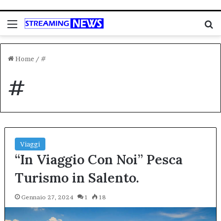
Menu
C
Home
/
#
#
Viaggi
“In Viaggio Con Noi” Pesca
Turismo in Salento.
Gennaio 27, 2024
1
18