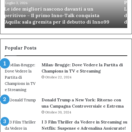
Pezzopane (PD): “Comandante della Polizia
la
s
Locale, la settima figuraccia
settima
d
dell’amministrazione Biondi. Nuova bocciatura
figuraccia
del TAR”
dell’amministrazione
Biondi.
p
Nuova
a
bocciatura
C
del
d
Popular Posts
TAR”
Milan-Brugge: Dove Vedere la Partita di
Champions in TV e Streaming
Ottobre 22, 2024
Donald Trump a New York: Ritorno con
una Campagna Controversiale e Estrema
Ottobre 30, 2024
I 3 Film Thriller da Vedere in Streaming su
Netflix: Suspense e Adrenalina Assicurate!