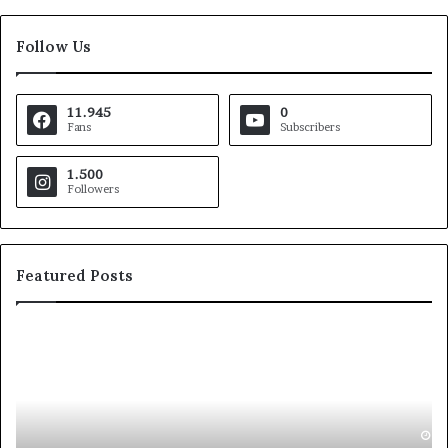
Follow Us
11.945
0
Fans
Subscribers
1.500
Followers
Featured Posts
Pezzopane
A
(PD):
a
“Comandante
S
della
d
Polizia
Locale,
Giugno 30, 2026
B