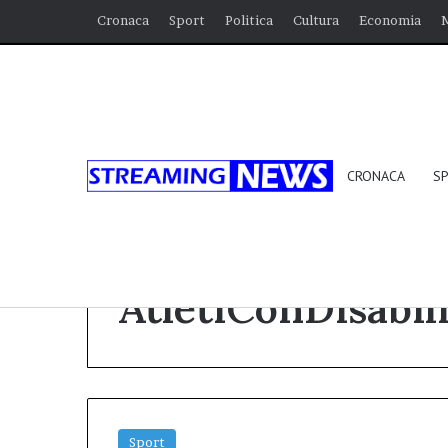
Cronaca
Sport
Politica
Cultura
Economia
CRONACA
S
Home
/
AtletiConDisabilità
AtletiConDisabil
Sport