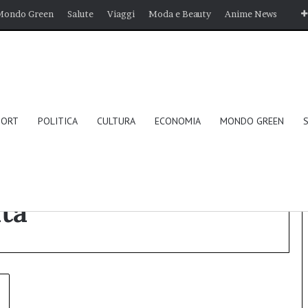
Mondo Green
Salute
Viaggi
Moda e Beauty
Anime News
PORT
POLITICA
CULTURA
ECONOMIA
MONDO GREEN
ità