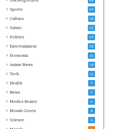
Uncategorized
64
Sports
39
Cultura
38
Salute
32
Politics
29
Entertainment
28
Economia
25
Anime News
18
Tech
12
Health
9
News
9
Moda e Beauty
9
Mondo Green
8
Science
6