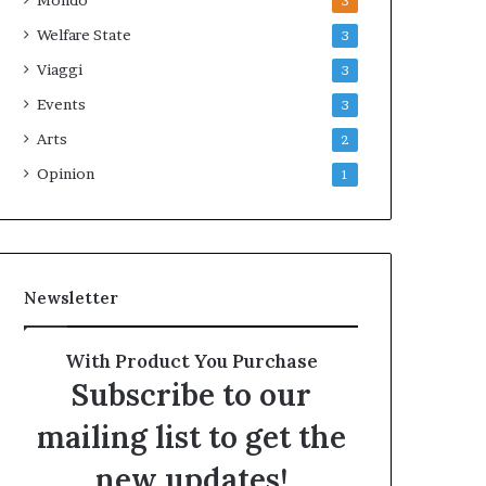
Mondo
3
Welfare State
3
Viaggi
3
Events
3
Arts
2
Opinion
1
Newsletter
With Product You Purchase
Subscribe to our
mailing list to get the
new updates!