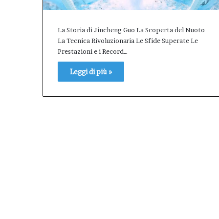
il
valore
La Storia di Jincheng Guo La Scoperta del Nuoto
dell’Afm
come
La Tecnica Rivoluzionaria Le Sfide Superate Le
patrimonio
Prestazioni e i Record…
pubblico
della
Leggi di più »
città.”.