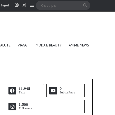
Accedi
Un articolo a caso
Barra laterale
Cerca
Segui
per
SALUTE
VIAGGI
MODA E BEAUTY
ANIME NEWS
Follow Us
11.945
0
Fans
Subscribers
1.500
Followers