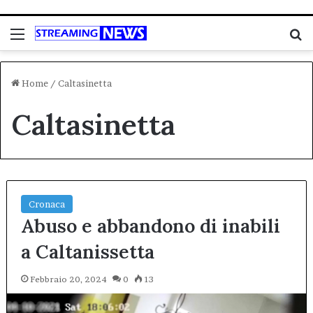
Menu
C
Home
/
Caltasinetta
Caltasinetta
Cronaca
Abuso e abbandono di inabili
a Caltanissetta
Febbraio 20, 2024
0
13