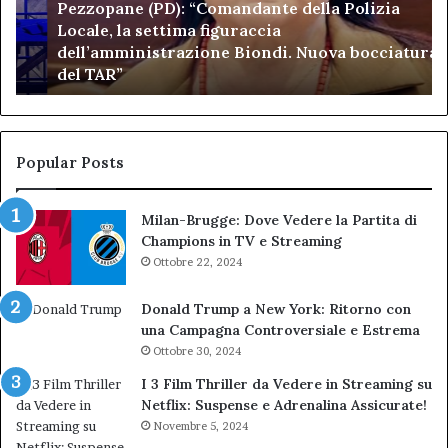
Pezzopane (PD): “Comandante della Polizia
la
se
Locale, la settima figuraccia
settima
di
dell’amministrazione Biondi. Nuova bocciatura
figuraccia
mu
del TAR”
dell’amministrazione
e
Biondi.
pa
Nuova
ai
bocciatura
Ca
del
de
Popular Posts
TAR”
Milan-Brugge: Dove Vedere la Partita di
Champions in TV e Streaming
Ottobre 22, 2024
Donald Trump a New York: Ritorno con
una Campagna Controversiale e Estrema
Ottobre 30, 2024
I 3 Film Thriller da Vedere in Streaming su
Netflix: Suspense e Adrenalina Assicurate!
Novembre 5, 2024