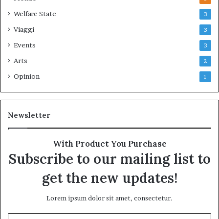
Welfare State
3
Viaggi
3
Events
3
Arts
2
Opinion
1
Newsletter
With Product You Purchase
Subscribe to our mailing list to
get the new updates!
Lorem ipsum dolor sit amet, consectetur.
Inserisci