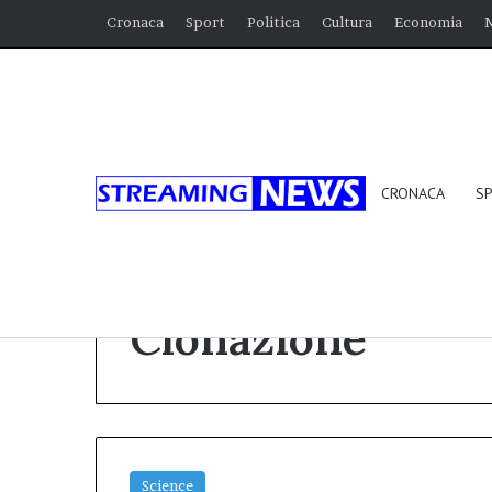
Cronaca
Sport
Politica
Cultura
Economia
CRONACA
S
Home
/
Clonazione
Clonazione
Science