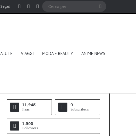
Accedi
Un articolo a caso
Barra laterale
Cerca
Segui
per
SALUTE
VIAGGI
MODA E BEAUTY
ANIME NEWS
Follow Us
11.945
0
Fans
Subscribers
1.500
Followers