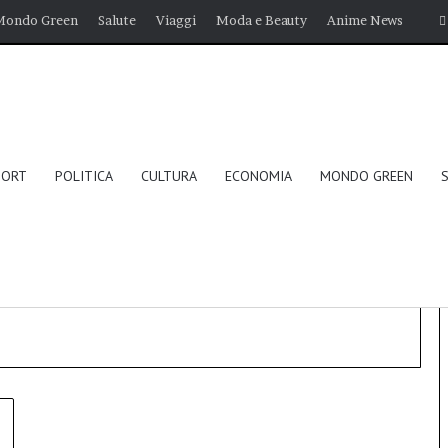
Mondo Green
Salute
Viaggi
Moda e Beauty
Anime News
PORT
POLITICA
CULTURA
ECONOMIA
MONDO GREEN