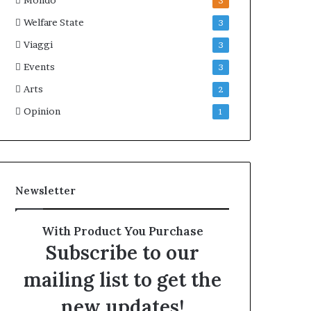
Mondo
3
Welfare State
3
Viaggi
3
Events
3
Arts
2
Opinion
1
Newsletter
With Product You Purchase
Subscribe to our
mailing list to get the
new updates!