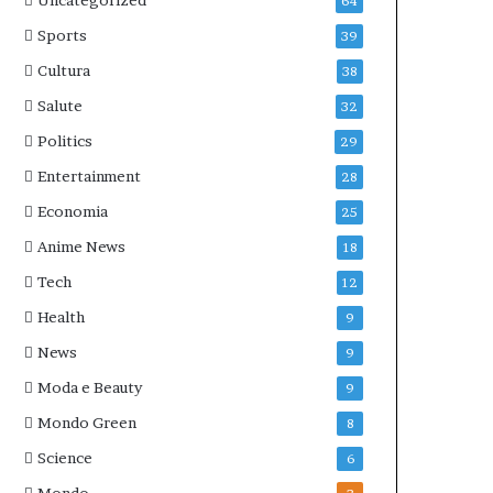
Uncategorized
64
Sports
39
Cultura
38
Salute
32
Politics
29
Entertainment
28
Economia
25
Anime News
18
Tech
12
Health
9
News
9
Moda e Beauty
9
Mondo Green
8
Science
6