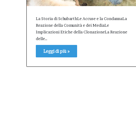
il
valore
La Storia di SchubarthLe Accuse e la CondannaLa
dell’Afm
come
Reazione della Comunità e dei MediaLe
patrimonio
Implicazioni Etiche della ClonazioneLa Reazione
pubblico
delle…
della
città.”.
Leggi di più »