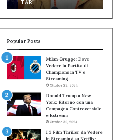
TAR”
dell’Immagi
dell’amministrazione
e
Biondi.
partecipazione
Nuova
ai
bocciatura
Cantieri
del
dell’Immaginario
TAR”
Popular Posts
Milan-Brugge: Dove
Vedere la Partita di
Champions in TV e
Streaming
Ottobre 22, 2024
Donald Trump a New
York: Ritorno con una
Campagna Controversiale
e Estrema
Ottobre 30, 2024
I 3 Film Thriller da Vedere
in Streaming su Netflix: