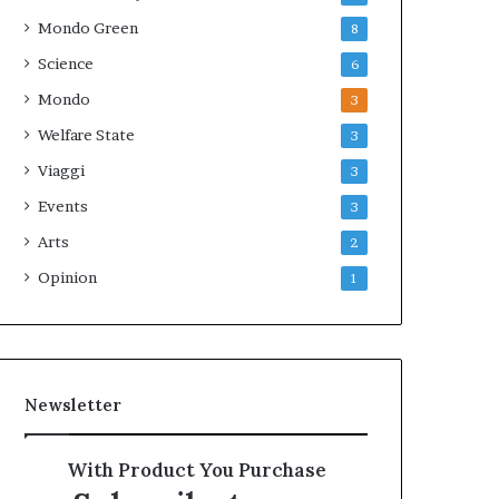
Mondo Green
8
Science
6
Mondo
3
Welfare State
3
Viaggi
3
Events
3
Arts
2
Opinion
1
Newsletter
With Product You Purchase