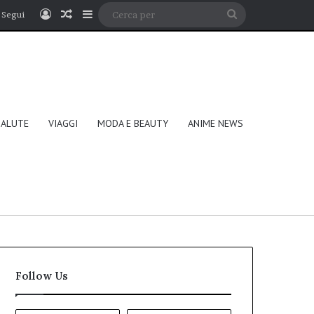
Accedi
Un articolo a caso
Barra laterale
Cerca
Segui
per
SALUTE
VIAGGI
MODA E BEAUTY
ANIME NEWS
Follow Us