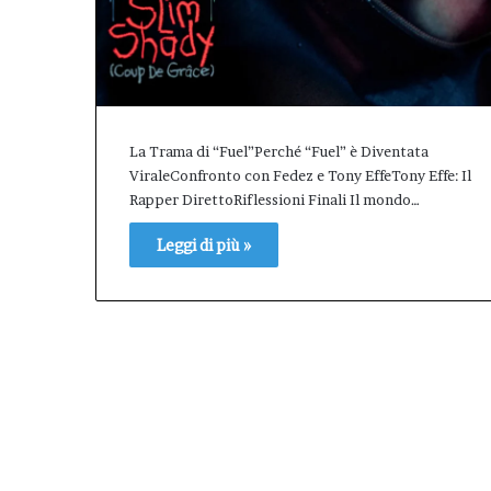
concreto
città.”.
atti
un
e
bilancio
ell’impegno
positivo,
concreto
responsabile,
che
conferma
il
La Trama di “Fuel”Perché “Fuel” è Diventata
valore
ViraleConfronto con Fedez e Tony EffeTony Effe: Il
dell’Afm
Rapper DirettoRiflessioni Finali Il mondo…
come
patrimonio
Leggi di più »
pubblico
della
città.”.