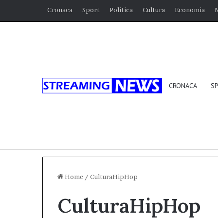
Cronaca
Sport
Politica
Cultura
Economia
CRONACA
S
Home
/
CulturaHipHop
CulturaHipHop