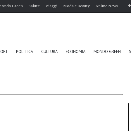
Mondo Green
Salute
Viaggi
Moda e Beauty
Anime News
PORT
POLITICA
CULTURA
ECONOMIA
MONDO GREEN