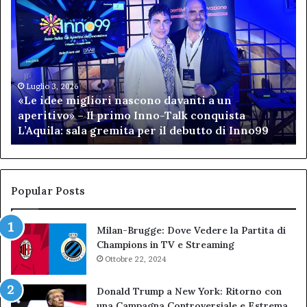
idee
(P
migliori
“C
nascono
de
davanti
Po
a
Lo
un
la
Luglio 3, 2026
«Le idee migliori nascono davanti a un
aperitivo»
se
aperitivo» – Il primo Inno-Talk conquista
–
fi
L’Aquila: sala gremita per il debutto di Inno99
Il
de
primo
Bi
Inno-
Nu
Talk
bo
conquista
de
Popular Posts
L’Aquila:
TA
sala
Milan-Brugge: Dove Vedere la Partita di
gremita
Champions in TV e Streaming
per
il
Ottobre 22, 2024
debutto
di
Donald Trump a New York: Ritorno con
Inno99
una Campagna Controversiale e Estrema