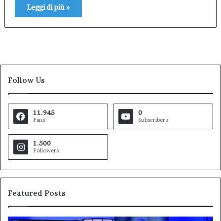
Leggi di più »
Follow Us
11.945
0
Fans
Subscribers
1.500
Followers
Featured Posts
«Le
Pe