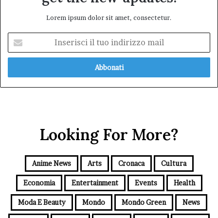
Lorem ipsum dolor sit amet, consectetur.
Inserisci
il
tuo
indirizzo
mail
Looking For More?
Anime News
Arts
Cronaca
Cultura
Economia
Entertainment
Events
Health
Moda E Beauty
Mondo
Mondo Green
News