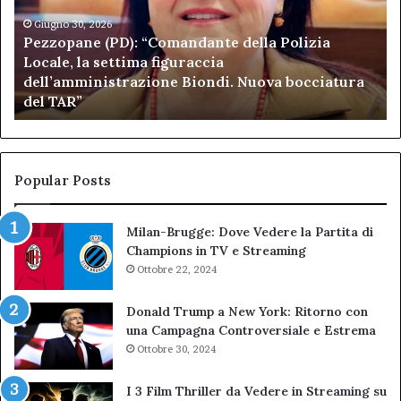
Polizia
Sa
Locale,
Giugno 30, 2026
Be
Pezzopane (PD): “Comandante della Polizia
la
se
Locale, la settima figuraccia
settima
di
dell’amministrazione Biondi. Nuova bocciatura
figuraccia
mu
del TAR”
dell’amministrazione
e
Biondi.
pa
Nuova
ai
bocciatura
Ca
del
de
Popular Posts
TAR”
Milan-Brugge: Dove Vedere la Partita di
Champions in TV e Streaming
Ottobre 22, 2024
Donald Trump a New York: Ritorno con
una Campagna Controversiale e Estrema
Ottobre 30, 2024
I 3 Film Thriller da Vedere in Streaming su