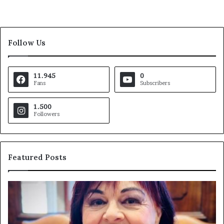
Follow Us
11.945
0
Fans
Subscribers
1.500
Followers
Featured Posts
Pezzopane
Ar
(PD):
all
“Comandante
Sc
della
di