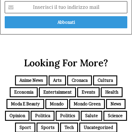
Inserisci
il
tuo
indirizzo
mail
Looking For More?
Anime News
Arts
Cronaca
Cultura
Economia
Entertainment
Events
Health
Moda E Beauty
Mondo
Mondo Green
News
Opinion
Politica
Politics
Salute
Science
Sport
Sports
Tech
Uncategorized