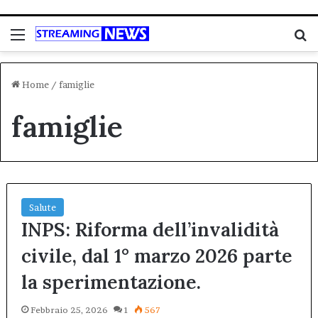
Menu
C
Home
/
famiglie
famiglie
Salute
INPS: Riforma dell’invalidità
civile, dal 1° marzo 2026 parte
la sperimentazione.
Febbraio 25, 2026
1
567