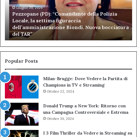
Polizia
Sa
Locale,
Giugno 30, 2026
Be
Pezzopane (PD): “Comandante della Polizia
la
se
Locale, la settima figuraccia
settima
di
dell’amministrazione Biondi. Nuova bocciatura
figuraccia
mu
del TAR”
dell’amministrazione
e
Biondi.
pa
Nuova
ai
bocciatura
Ca
del
de
Popular Posts
TAR”
Milan-Brugge: Dove Vedere la Partita di
Champions in TV e Streaming
Ottobre 22, 2024
Donald Trump a New York: Ritorno con
una Campagna Controversiale e Estrema
Ottobre 30, 2024
I 3 Film Thriller da Vedere in Streaming su