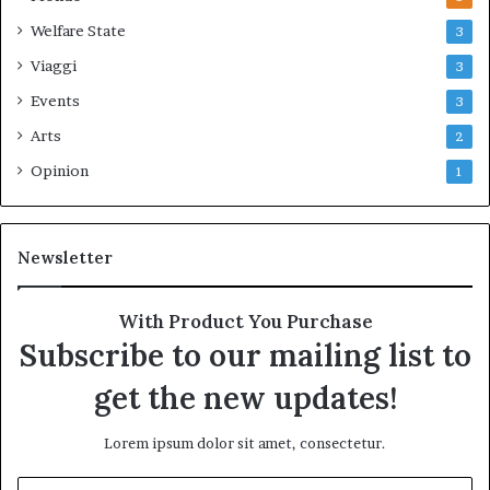
Welfare State
3
Viaggi
3
Events
3
Arts
2
Opinion
1
Newsletter
With Product You Purchase
Subscribe to our mailing list to
get the new updates!
Lorem ipsum dolor sit amet, consectetur.
Inserisci