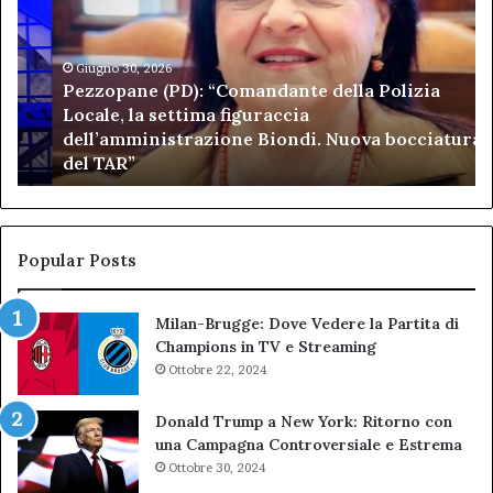
“Comandante
Sc
della
di
Polizia
Sa
Locale,
Giugno 30, 2026
Be
Pezzopane (PD): “Comandante della Polizia
la
se
Locale, la settima figuraccia
settima
di
dell’amministrazione Biondi. Nuova bocciatura
figuraccia
mu
del TAR”
dell’amministrazione
e
Biondi.
pa
Nuova
ai
bocciatura
Ca
del
de
Popular Posts
TAR”
Milan-Brugge: Dove Vedere la Partita di
Champions in TV e Streaming
Ottobre 22, 2024
Donald Trump a New York: Ritorno con
una Campagna Controversiale e Estrema
Ottobre 30, 2024