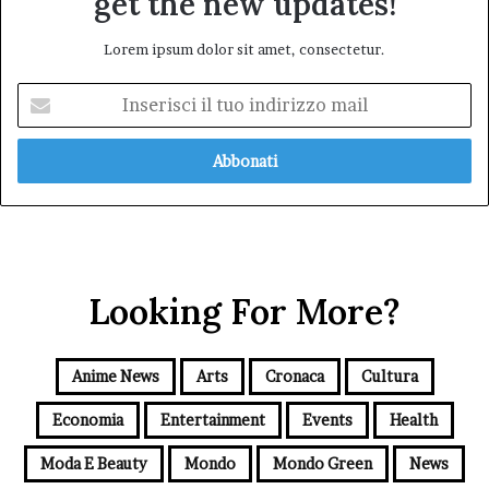
get the new updates!
Lorem ipsum dolor sit amet, consectetur.
Inserisci
il
tuo
indirizzo
mail
Looking For More?
Anime News
Arts
Cronaca
Cultura
Economia
Entertainment
Events
Health
Moda E Beauty
Mondo
Mondo Green
News