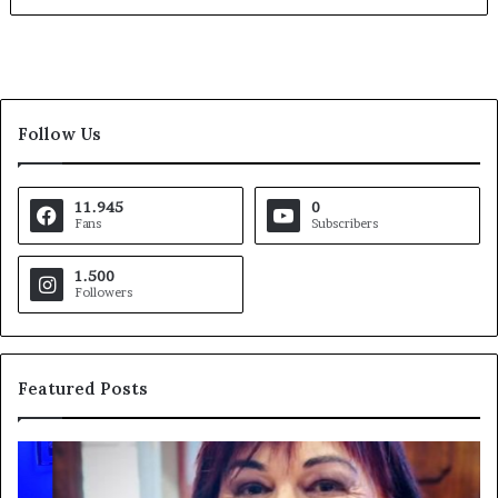
Follow Us
11.945
0
Fans
Subscribers
1.500
Followers
Featured Posts
Pezzopane
Ar
(PD):
all