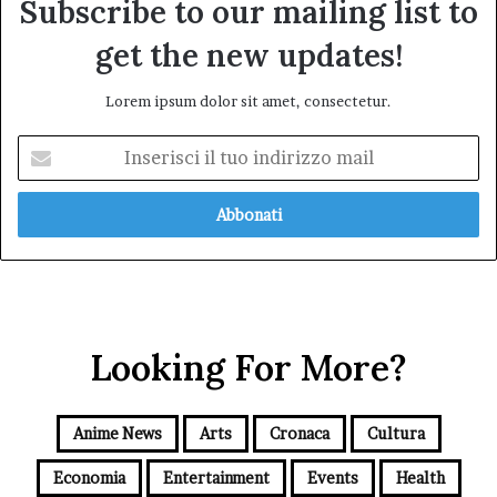
Subscribe to our mailing list to
get the new updates!
Lorem ipsum dolor sit amet, consectetur.
Inserisci
il
tuo
indirizzo
mail
Looking For More?
Anime News
Arts
Cronaca
Cultura
Economia
Entertainment
Events
Health