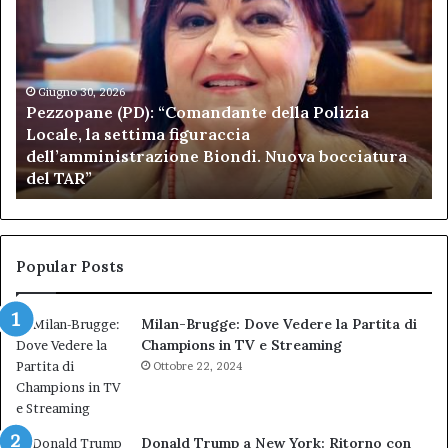
(PD):
all
“Comandante
Sc
della
di
Polizia
Sa
Locale,
Giugno 30, 2026
Be
Pezzopane (PD): “Comandante della Polizia
la
se
Locale, la settima figuraccia
settima
di
dell’amministrazione Biondi. Nuova bocciatura
figuraccia
mu
del TAR”
dell’amministrazione
e
Biondi.
pa
Nuova
ai
bocciatura
Ca
del
de
Popular Posts
TAR”
Milan-Brugge: Dove Vedere la Partita di
Champions in TV e Streaming
Ottobre 22, 2024
Donald Trump a New York: Ritorno con