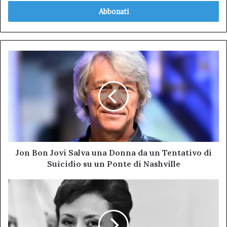
tuo
indirizzo
mail
Jon
Bon
Jovi
Salva
una
Donna
da
un
Tentativo
di
Jon Bon Jovi Salva una Donna da un Tentativo di
Suicidio
Suicidio su un Ponte di Nashville
su
un
Addio
Ponte
a
di
Caterina
Nashville
Valente,
Icona