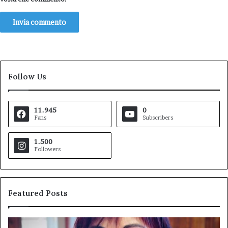
Follow Us
11.945
0
Fans
Subscribers
1.500
Followers
Featured Posts
Pezzopane
Ar