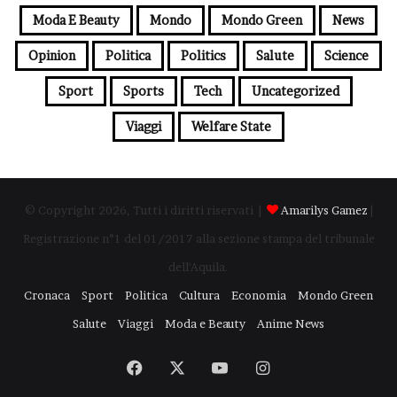
Moda E Beauty
Mondo
Mondo Green
News
Opinion
Politica
Politics
Salute
Science
Sport
Sports
Tech
Uncategorized
Viaggi
Welfare State
© Copyright 2026, Tutti i diritti riservati |
Amarilys Gamez
|
Registrazione n°1 del 01/2017 alla sezione stampa del tribunale
dell'Aquila.
Cronaca
Sport
Politica
Cultura
Economia
Mondo Green
Salute
Viaggi
Moda e Beauty
Anime News
Facebook
X
You
Instagram