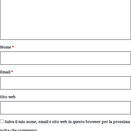
m
m
e
n
t
o
Nome
*
*
Email
*
Sito web
Salva il mio nome, email e sito web in questo browser per la prossima
volta che commento.