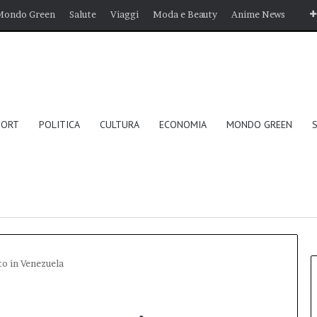
Mondo Green
Salute
Viaggi
Moda e Beauty
Anime News
PORT
POLITICA
CULTURA
ECONOMIA
MONDO GREEN
o in Venezuela