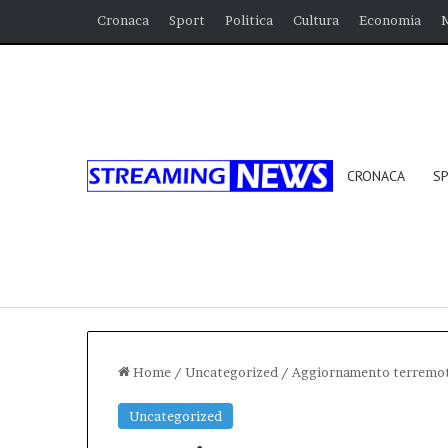
Cronaca
Sport
Politica
Cultura
Economia
CRONACA
S
Home
/
Uncategorized
/
Aggiornamento terremot
Uncategorized