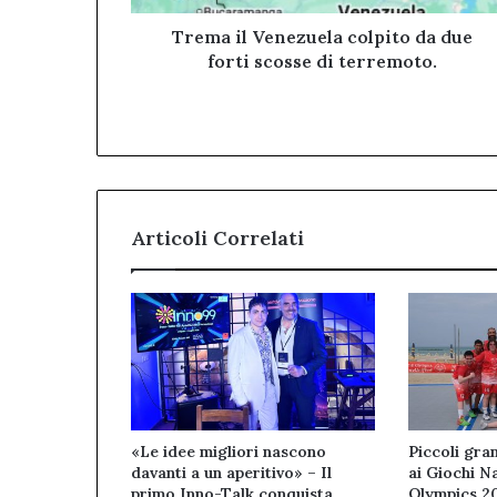
di
terremoto.
Trema il Venezuela colpito da due
forti scosse di terremoto.
Articoli Correlati
«Le idee migliori nascono
Piccoli gran
davanti a un aperitivo» – Il
ai Giochi N
primo Inno-Talk conquista
Olympics 2