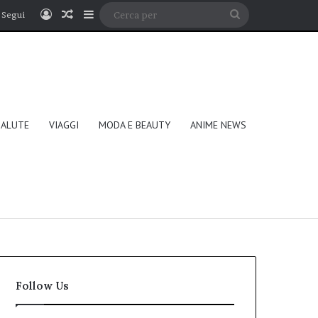
Accedi
Un articolo a caso
Barra laterale
Cerca
Segui
per
SALUTE
VIAGGI
MODA E BEAUTY
ANIME NEWS
Follow Us