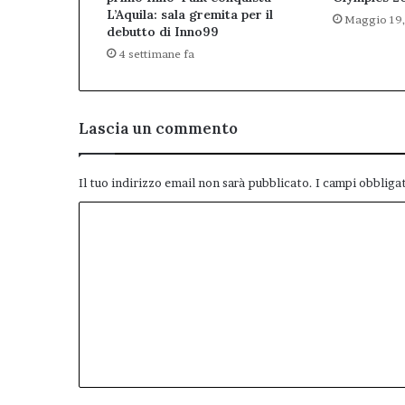
L’Aquila: sala gremita per il
Maggio 19
debutto di Inno99
4 settimane fa
Lascia un commento
Il tuo indirizzo email non sarà pubblicato.
I campi obbliga
C
o
m
m
e
n
t
o