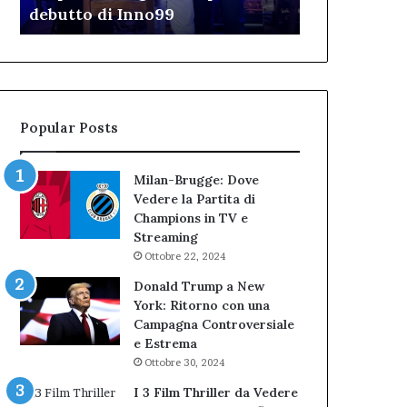
TAR”
dell’Immagi
dell’amministrazione
e
Biondi.
partecipazione
Nuova
ai
bocciatura
Cantieri
del
dell’Immaginario
TAR”
Popular Posts
Milan-Brugge: Dove
Vedere la Partita di
Champions in TV e
Streaming
Ottobre 22, 2024
Donald Trump a New
York: Ritorno con una
Campagna Controversiale
e Estrema
Ottobre 30, 2024
I 3 Film Thriller da Vedere