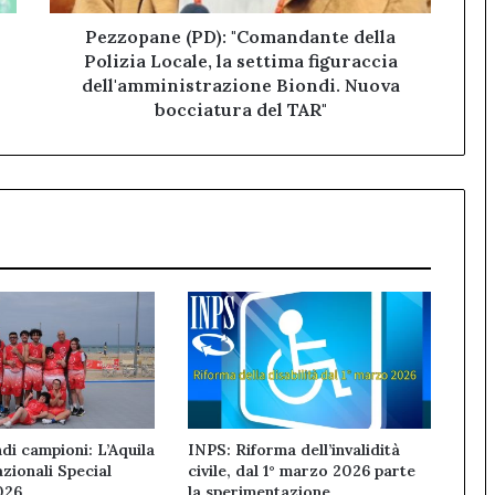
figuraccia
dell'amministrazione
Pezzopane (PD): "Comandante della
Biondi.
Polizia Locale, la settima figuraccia
Nuova
dell'amministrazione Biondi. Nuova
bocciatura
bocciatura del TAR"
del
TAR"
di campioni: L’Aquila
INPS: Riforma dell’invalidità
azionali Special
civile, dal 1° marzo 2026 parte
026
la sperimentazione.