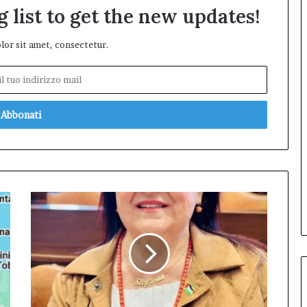
 list to get the new updates!
or sit amet, consectetur.
Pezzopane
(PD):
"Comandante
della
Polizia
Locale,
la
settima