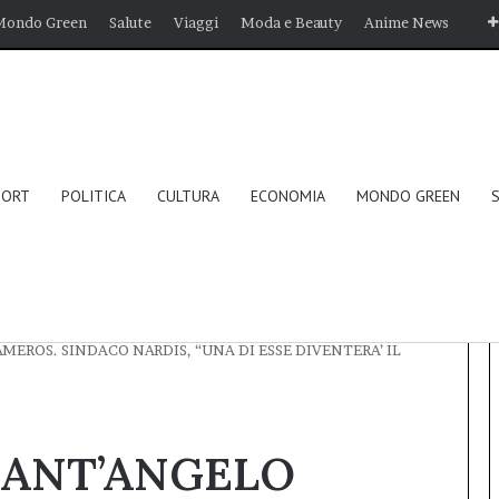
Mondo Green
Salute
Viaggi
Moda e Beauty
Anime News
PORT
POLITICA
CULTURA
ECONOMIA
MONDO GREEN
 PRESENTATE LE QUATTRO CANZONI COMPOSTE E MUSICATE
EROS. SINDACO NARDIS, “UNA DI ESSE DIVENTERA’ IL
 SANT’ANGELO