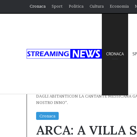
Cronaca
Sport
Politica
Cultura
Economia
CRONACA
S
Home
/
Cronaca
/
ARCA: A VILLA SANT’ANGELO
DAGLI ABITANTICON LA CANTANTE MESSICANA GAM
NOSTRO INNO”.
Cronaca
ARCA: A VILLA