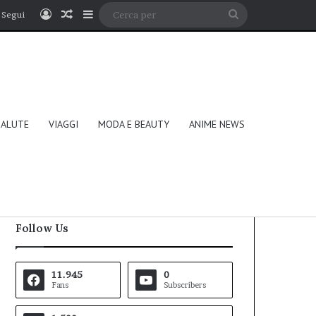
Accedi
Un articolo a caso
Barra laterale
Cerca
Segui
per
SALUTE
VIAGGI
MODA E BEAUTY
ANIME NEWS
Follow Us
11.945
0
Fans
Subscribers