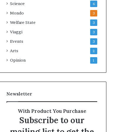
Science
6
Mondo
3
Welfare State
3
Viaggi
3
Events
3
Arts
2
Opinion
1
Newsletter
With Product You Purchase
Subscribe to our
mailing list to get the