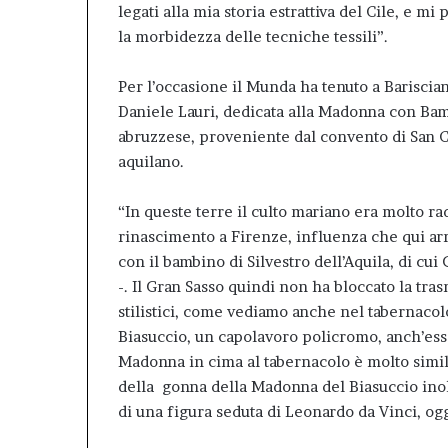
legati alla mia storia estrattiva del Cile, e mi
la morbidezza delle tecniche tessili”.
Per l’occasione il Munda ha tenuto a Barisciano
Daniele Lauri, dedicata alla Madonna con Bam
abruzzese, proveniente dal convento di San C
aquilano.
“In queste terre il culto mariano era molto ra
rinascimento a Firenze, influenza che qui arr
con il bambino di Silvestro dell’Aquila, di cu
-. Il Gran Sasso quindi non ha bloccato la tra
stilistici, come vediamo anche nel tabernacol
Biasuccio, un capolavoro policromo, anch’esso 
Madonna in cima al tabernacolo è molto simile 
della gonna della Madonna del Biasuccio inolt
di una figura seduta di Leonardo da Vinci, og