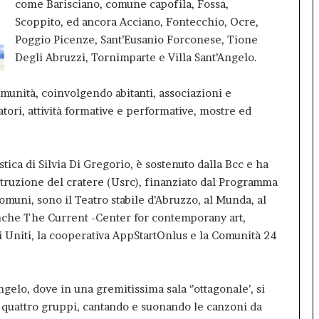
come Barisciano, comune capofila, Fossa,
Scoppito, ed ancora Acciano, Fontecchio, Ocre,
Poggio Picenze, Sant’Eusanio Forconese, Tione
Degli Abruzzi, Tornimparte e Villa Sant’Angelo.
comunità, coinvolgendo abitanti, associazioni e
ratori, attività formative e performative, mostre ed
stica di Silvia Di Gregorio, è sostenuto dalla Bcc e ha
ostruzione del cratere (Usrc), finanziato dal Programma
Comuni, sono il Teatro stabile d’Abruzzo, al Munda, al
, anche The Current -Center for contemporany art,
i Uniti, la cooperativa AppStartOnlus e la Comunità 24
gelo, dove in una gremitissima sala ‘’ottagonale’, si
in quattro gruppi, cantando e suonando le canzoni da