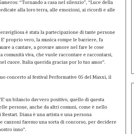
 Gameros: “Tornando a casa nel silenzio”, “Luce della
edicate alla loro terra, alle emozioni, ai ricordi e alle
ravigliosa è stata la partecipazione di tante persone
 E’ proprio vero, la musica rompe le barriere, fa
uare a cantare, a provare amore nel fare le cose
na comunità viva, che vuole raccontare e raccontarsi,
l cuore. Italia querida gracias por lo tuo amor”.
uo concerto al festival Performative 05 del Maxxi, il
.
’ un bilancio davvero positivo, quello di questa
lle persone, anche da altri comuni, come è nello
i Restart. Diana è una artista e una persona
ime canzoni faremo una sorta di concorso, per decidere
nostro inno”.