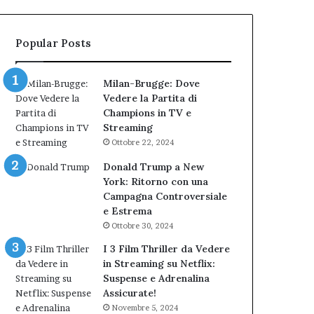
bocciatura
Cantieri
del
dell’Immaginario
TAR”
Popular Posts
Milan-Brugge: Dove
Vedere la Partita di
Champions in TV e
Streaming
Ottobre 22, 2024
Donald Trump a New
York: Ritorno con una
Campagna Controversiale
e Estrema
Ottobre 30, 2024
I 3 Film Thriller da Vedere
in Streaming su Netflix:
Suspense e Adrenalina
Assicurate!
Novembre 5, 2024