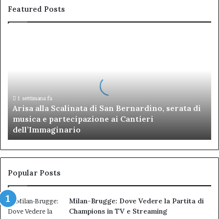
Featured Posts
Arisa
alla
Scalinata
di
San
Bernardino,
serata
1 settimana fa
Arisa alla Scalinata di San Bernardino, serata di
di
musica e partecipazione ai Cantieri
musica
dell’Immaginario
e
partecipazione
ai
Cantieri
dell’Immaginario
Popular Posts
Milan-Brugge: Dove Vedere la Partita di
Champions in TV e Streaming