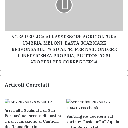
UMBRIA,
MELONI:
BASTA
SCARICARE
RESPONSABILITÀ
SU
AGEA REPLICA ALL’ASSESSORE AGRICOLTURA
ALTRI
UMBRIA, MELONI: BASTA SCARICARE
PER
RESPONSABILITÀ SU ALTRI PER NASCONDERE
NASCONDERE
L’INEFFICENZA PROPRIA, PIUTTOSTO SI
L’INEFFICENZA
ADOPERI PER CORREGGERLA
PROPRIA,
PIUTTOSTO
SI
ADOPERI
Articoli Correlati
PER
CORREGGERLA
Arisa alla Scalinata di San
Bernardino, serata di musica
Santangelo accelera sul
e partecipazione ai Cantieri
sociale: “Insieme” all’Aquila
dell’Immaginario
nel segno dei fatti e