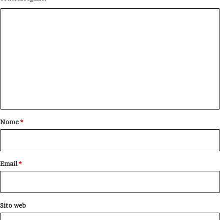
C
o
m
m
e
n
t
o
Nome
*
*
Email
*
Sito web