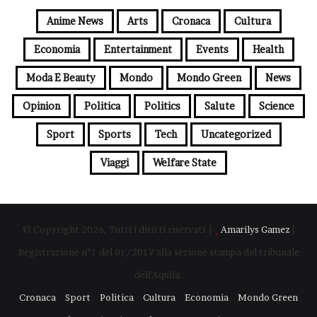
Anime News
Arts
Cronaca
Cultura
Economia
Entertainment
Events
Health
Moda E Beauty
Mondo
Mondo Green
News
Opinion
Politica
Politics
Salute
Science
Sport
Sports
Tech
Uncategorized
Viaggi
Welfare State
© Copyright 2026, Tutti i diritti riservati |
Amarilys Gamez
|
Registrazione n°1 del 01/2017 alla sezione stampa del tribunale
dell'Aquila.
Cronaca
Sport
Politica
Cultura
Economia
Mondo Green