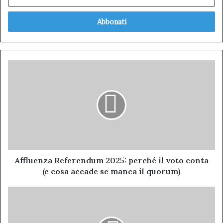
il
tuo
indirizzo
mail
Affluenza
Referendum
2025:
perché
il
voto
conta
(e
cosa
accade
Affluenza Referendum 2025: perché il voto conta
se
(e cosa accade se manca il quorum)
manca
il
AGEA
quorum)
REPLICA
ALL’ASSESSORE
AGRICOLTURA