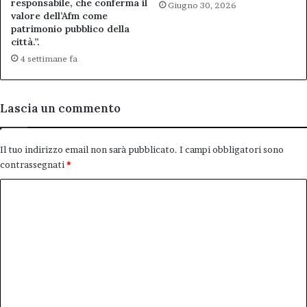
responsabile, che conferma il
Giugno 30, 2026
valore dell’Afm come
patrimonio pubblico della
città.”.
4 settimane fa
Lascia un commento
Il tuo indirizzo email non sarà pubblicato.
I campi obbligatori sono
contrassegnati
*
C
o
m
m
e
n