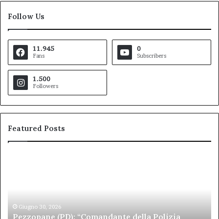
Follow Us
11.945
0
Fans
Subscribers
1.500
Followers
Featured Posts
Pezzopane
Ar
(PD):
all
“Comandante
Sc
della
di
Polizia
Sa
Locale,
Giugno 30, 2026
Be
Pezzopane (PD): “Comandante della Polizia
la
se