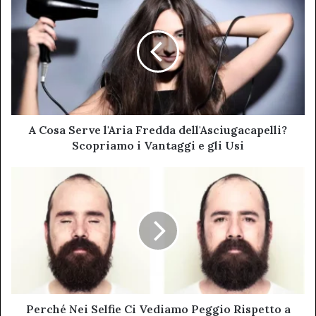
Cosa
Serve
l'Aria
Fredda
dell'Asciugacapelli?
Scopriamo
i
Vantaggi
e
A Cosa Serve l'Aria Fredda dell'Asciugacapelli?
gli
Scopriamo i Vantaggi e gli Usi
Usi
Perché
Nei
Selfie
Ci
Vediamo
Peggio
Rispetto
a
Quello
che
Perché Nei Selfie Ci Vediamo Peggio Rispetto a