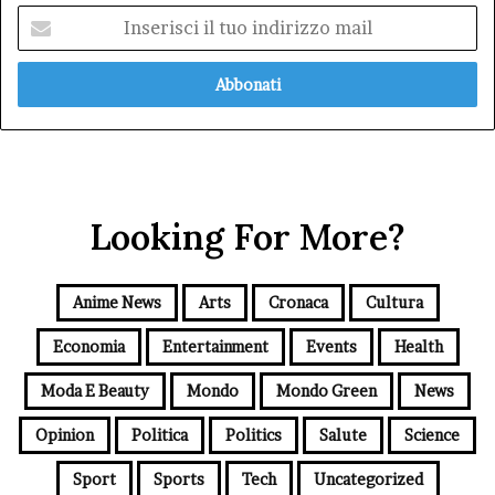
Inserisci
il
tuo
indirizzo
mail
Looking For More?
Anime News
Arts
Cronaca
Cultura
Economia
Entertainment
Events
Health
Moda E Beauty
Mondo
Mondo Green
News
Opinion
Politica
Politics
Salute
Science
Sport
Sports
Tech
Uncategorized