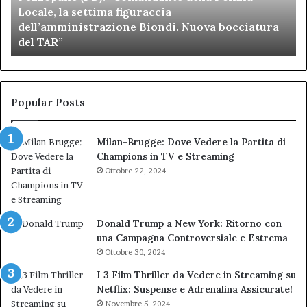
Locale, la settima figuraccia
settima
di
dell’amministrazione Biondi. Nuova bocciatura
figuraccia
mu
del TAR”
dell’amministrazione
e
Biondi.
pa
Nuova
ai
bocciatura
Ca
del
de
Popular Posts
TAR”
Milan-Brugge: Dove Vedere la Partita di
Champions in TV e Streaming
Ottobre 22, 2024
Donald Trump a New York: Ritorno con
una Campagna Controversiale e Estrema
Ottobre 30, 2024
I 3 Film Thriller da Vedere in Streaming su
Netflix: Suspense e Adrenalina Assicurate!
Novembre 5, 2024