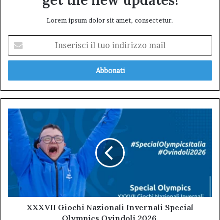
get the new updates!
Lorem ipsum dolor sit amet, consectetur.
Inserisci
il
tuo
indirizzo
mail
XXXVII
Giochi
Nazionali
Invernali
Special
Olympics
Ovindoli
2026.
XXXVII Giochi Nazionali Invernali Special
Olympics Ovindoli 2026.