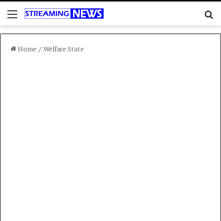
Menu
C
Home
/
Welfare State