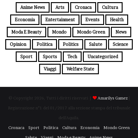
Anime News
Arts
Cronaca
Cultura
Economia
Entertainment
Events
Health
Moda E Beauty
Mondo
Mondo Green
News
Opinion
Politica
Politics
Salute
Science
Sport
Sports
Tech
Uncategorized
Viaggi
Welfare State
© Copyright 2026, Tutti i diritti riservati |
Amarilys Gamez
|
Registrazione n°1 del 01/2017 alla sezione stampa del tribunale
dell'Aquila.
Cronaca
Sport
Politica
Cultura
Economia
Mondo Green
Salute
Viaggi
Moda e Beauty
Anime News