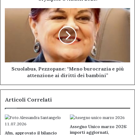
Scuolabus,
Pezzopane:
“Meno
burocrazia
e
più
attenzione
ai
diritti
dei
Scuolabus, Pezzopane: “Meno burocrazia e più
bambini”
attenzione ai diritti dei bambini”
Articoli Correlati
Assegno Unico marzo 2026:
importi aggiornati,
Afm, approvato il bilancio