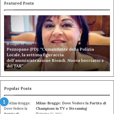
Featured Posts
Pezzopane
Ar
(PD):
all
“Comandante
Sc
della
di
Polizia
Sa
Locale,
Giugno 30, 2026
Be
Pezzopane (PD): “Comandante della Polizia
la
se
Locale, la settima figuraccia
settima
di
dell’amministrazione Biondi. Nuova bocciatura
figuraccia
mu
del TAR”
dell’amministrazione
e
Biondi.
pa
Nuova
ai
bocciatura
Ca
del
de
Popular Posts
TAR”
Milan-Brugge: Dove Vedere la Partita di
Champions in TV e Streaming
Ottobre 22, 2024