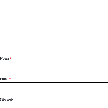
C
o
m
m
e
n
t
o
Nome
*
*
Email
*
Sito web