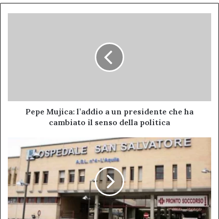
Pepe
Mujica:
l’addio
a
un
presidente
che
ha
cambiato
il
Pepe Mujica: l’addio a un presidente che ha
senso
cambiato il senso della politica
della
politica
Disservizi
nella
Sanità
Abruzzese:
Il
Caso
Eclatante
dell’Ospedale