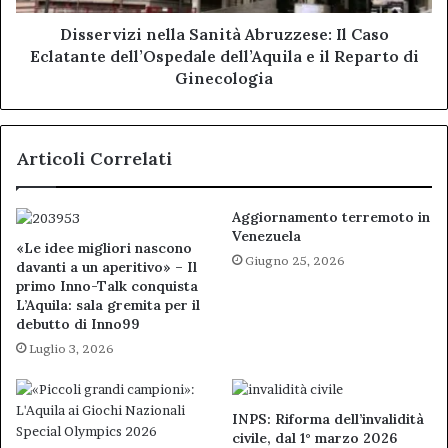
dell’Aquila
e
Disservizi nella Sanità Abruzzese: Il Caso
il
Eclatante dell’Ospedale dell’Aquila e il Reparto di
Reparto
Ginecologia
di
Ginecologia
Articoli Correlati
Aggiornamento terremoto in
Venezuela
«Le idee migliori nascono
Giugno 25, 2026
davanti a un aperitivo» – Il
primo Inno-Talk conquista
L’Aquila: sala gremita per il
debutto di Inno99
Luglio 3, 2026
INPS: Riforma dell’invalidità
civile, dal 1° marzo 2026