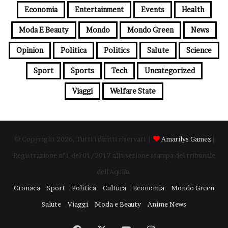
Economia
Entertainment
Events
Health
Moda E Beauty
Mondo
Mondo Green
News
Opinion
Politica
Politics
Salute
Science
Sport
Sports
Tech
Uncategorized
Viaggi
Welfare State
© Copyright 2026, Tutti i diritti riservati |
Amarilys Gamez
|
Registrazione n°1 del 01/2017 alla sezione stampa del tribunale
dell'Aquila.
Cronaca
Sport
Politica
Cultura
Economia
Mondo Green
Salute
Viaggi
Moda e Beauty
Anime News