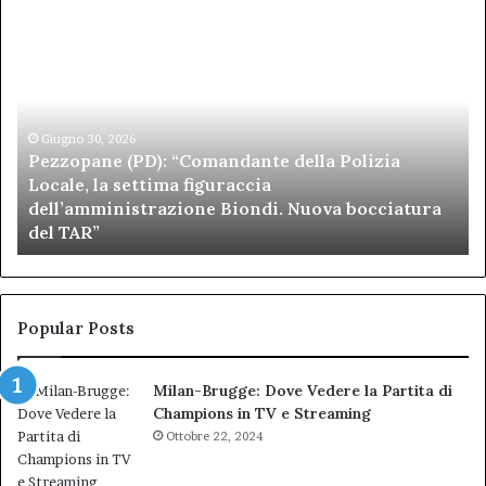
Pezzopane
Ar
(PD):
all
“Comandante
Sc
della
di
Polizia
Sa
Locale,
Giugno 30, 2026
Be
Pezzopane (PD): “Comandante della Polizia
la
se
Locale, la settima figuraccia
settima
di
dell’amministrazione Biondi. Nuova bocciatura
figuraccia
mu
del TAR”
dell’amministrazione
e
Biondi.
pa
Nuova
ai
bocciatura
Ca
del
de
Popular Posts
TAR”
Milan-Brugge: Dove Vedere la Partita di
Champions in TV e Streaming
Ottobre 22, 2024