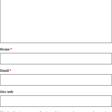
o
m
m
e
n
t
o
Nome
*
*
Email
*
Sito web