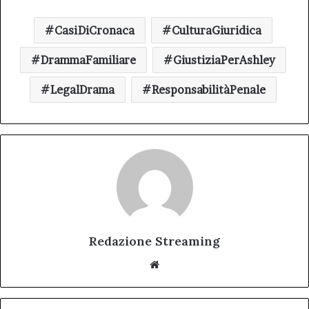
CasiDiCronaca
CulturaGiuridica
DrammaFamiliare
GiustiziaPerAshley
LegalDrama
ResponsabilitàPenale
Redazione Streaming
Website