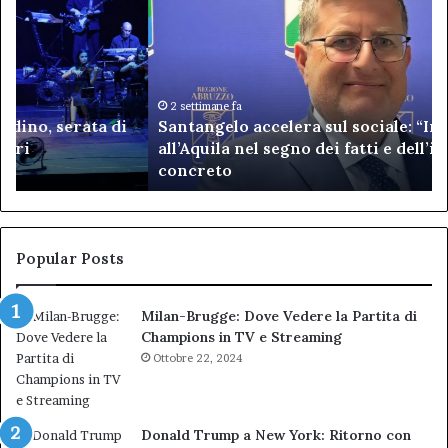
accelera
ap
sul
il
sociale:
bi
“Insieme”
20
all’Aquila
Sa
nel
“A
2 settimane fa
Santangelo accelera sul sociale: “Insieme”
segno
pr
all’Aquila nel segno dei fatti e dell’impegno
dei
al
concreto
fatti
un
e
bi
dell’impegno
po
concreto
re
ch
Popular Posts
co
il
Milan-Brugge: Dove Vedere la Partita di
va
Champions in TV e Streaming
de
co
Ottobre 22, 2024
pa
pu
de
Donald Trump a New York: Ritorno con
cit