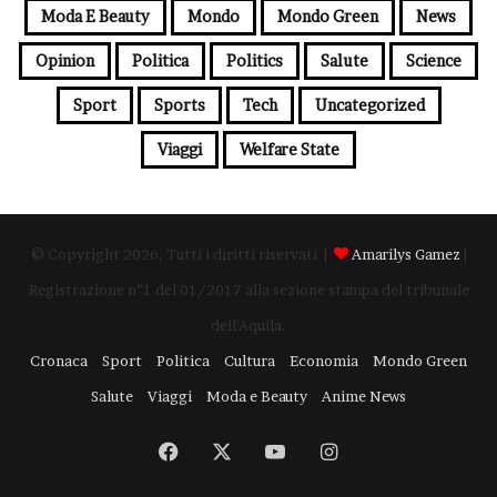
Moda E Beauty
Mondo
Mondo Green
News
Opinion
Politica
Politics
Salute
Science
Sport
Sports
Tech
Uncategorized
Viaggi
Welfare State
© Copyright 2026, Tutti i diritti riservati |
Amarilys Gamez
|
Registrazione n°1 del 01/2017 alla sezione stampa del tribunale
dell'Aquila.
Cronaca
Sport
Politica
Cultura
Economia
Mondo Green
Salute
Viaggi
Moda e Beauty
Anime News
Facebook
X
You
Instagram