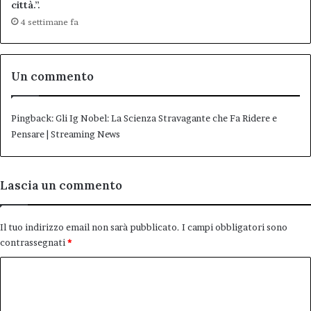
città.”.
4 settimane fa
Un commento
Pingback:
Gli Ig Nobel: La Scienza Stravagante che Fa Ridere e
Pensare | Streaming News
Lascia un commento
Il tuo indirizzo email non sarà pubblicato.
I campi obbligatori sono
contrassegnati
*
C
o
m