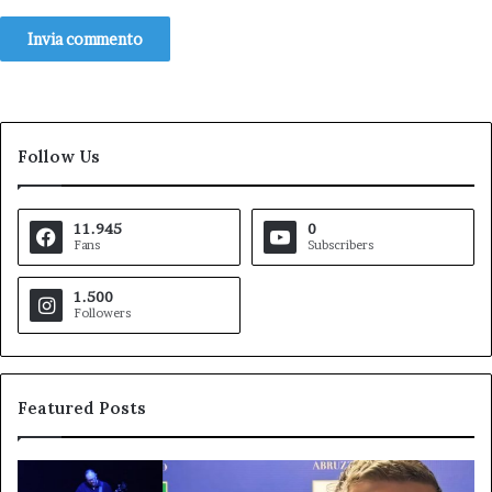
Follow Us
11.945
0
Fans
Subscribers
1.500
Followers
Featured Posts
Santangelo
Af