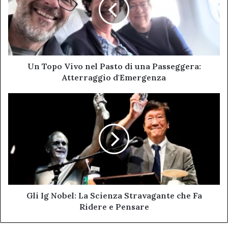
nel
Pasto
di
una
Passeggera:
Atterraggio
d'Emergenza
Un Topo Vivo nel Pasto di una Passeggera:
Atterraggio d'Emergenza
Gli
Ig
Nobel:
La
Scienza
Stravagante
che
Fa
Ridere
e
Gli Ig Nobel: La Scienza Stravagante che Fa
Pensare
Ridere e Pensare