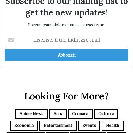
Subscribe to our mailing list to
get the new updates!
Lorem ipsum dolor sit amet, consectetur.
Inserisci
il
tuo
indirizzo
mail
Looking For More?
Anime News
Arts
Cronaca
Cultura
Economia
Entertainment
Events
Health