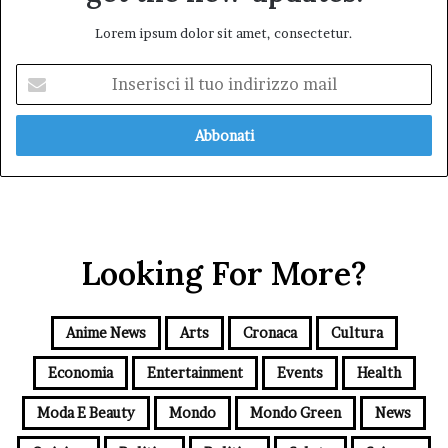
Lorem ipsum dolor sit amet, consectetur.
Inserisci
il
tuo
indirizzo
mail
Looking For More?
Anime News
Arts
Cronaca
Cultura
Economia
Entertainment
Events
Health
Moda E Beauty
Mondo
Mondo Green
News