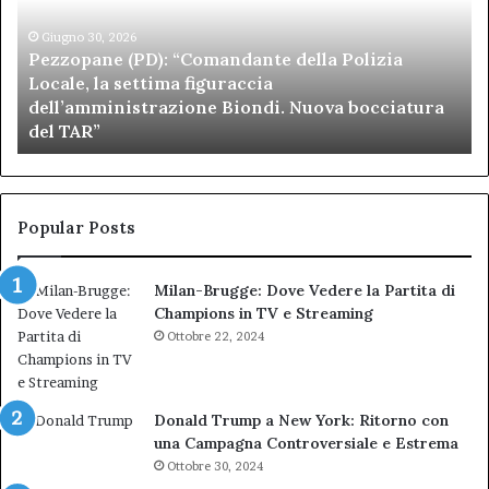
Polizia
Sa
Locale,
Giugno 30, 2026
Be
Pezzopane (PD): “Comandante della Polizia
la
se
Locale, la settima figuraccia
settima
di
dell’amministrazione Biondi. Nuova bocciatura
figuraccia
mu
del TAR”
dell’amministrazione
e
Biondi.
pa
Nuova
ai
bocciatura
Ca
del
de
Popular Posts
TAR”
Milan-Brugge: Dove Vedere la Partita di
Champions in TV e Streaming
Ottobre 22, 2024
Donald Trump a New York: Ritorno con
una Campagna Controversiale e Estrema
Ottobre 30, 2024