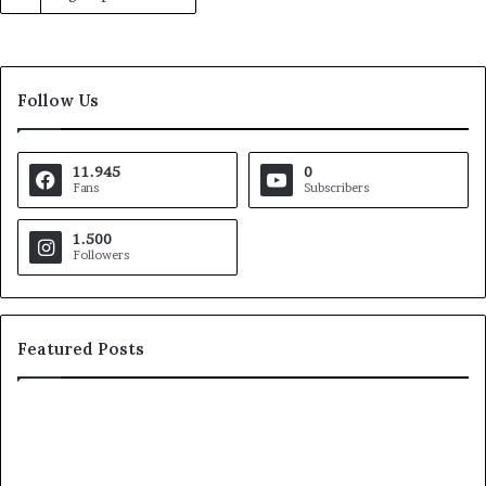
Follow Us
11.945
0
Fans
Subscribers
1.500
Followers
Featured Posts
Pezzopane
Ar
(PD):
all
“Comandante
Sc
della
di