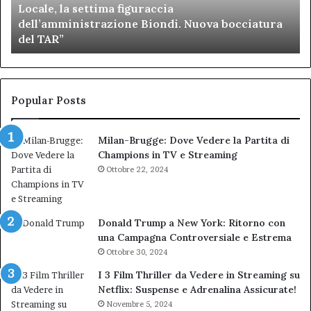
Locale, la settima figuraccia
settima
di
dell’amministrazione Biondi. Nuova bocciatura
figuraccia
mu
del TAR”
dell’amministrazione
e
Biondi.
pa
Nuova
ai
bocciatura
Ca
del
de
Popular Posts
TAR”
Milan-Brugge: Dove Vedere la Partita di
Champions in TV e Streaming
Ottobre 22, 2024
Donald Trump a New York: Ritorno con
una Campagna Controversiale e Estrema
Ottobre 30, 2024
I 3 Film Thriller da Vedere in Streaming su
Netflix: Suspense e Adrenalina Assicurate!
Novembre 5, 2024