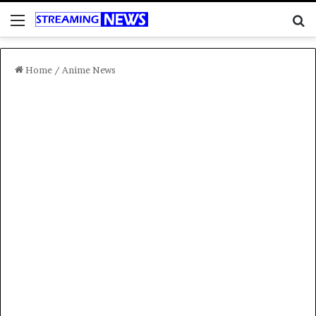
Menu
C
Home
/
Anime News