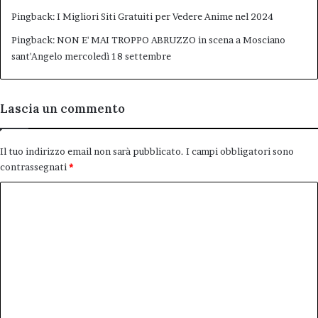
Pingback:
I Migliori Siti Gratuiti per Vedere Anime nel 2024
Pingback:
NON E' MAI TROPPO ABRUZZO in scena a Mosciano
sant'Angelo mercoledì 18 settembre
Lascia un commento
Il tuo indirizzo email non sarà pubblicato.
I campi obbligatori sono
contrassegnati
*
C
o
m
m
e
n