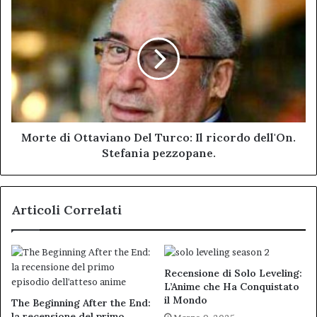
soli
Morte
20
di
anni
Ottaviano
Del
Turco:
Il
ricordo
dell'On.
Stefania
pezzopane.
Morte di Ottaviano Del Turco: Il ricordo dell'On.
Stefania pezzopane.
Articoli Correlati
Recensione di Solo Leveling:
L’Anime che Ha Conquistato
il Mondo
The Beginning After the End:
la recensione del primo