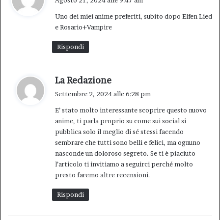
Agosto 21, 2024 alle 9:47 am
d
Uno dei miei anime preferiti, subito dopo Elfen Lied
e
e Rosario+Vampire
t
t
Rispondi
o
:
h
La Redazione
a
Settembre 2, 2024 alle 6:28 pm
d
E’ stato molto interessante scoprire questo nuovo
e
anime, ti parla proprio su come sui social si
t
pubblica solo il meglio di sé stessi facendo
t
sembrare che tutti sono belli e felici, ma ognuno
o
nasconde un doloroso segreto. Se ti è piaciuto
:
l’articolo ti invitiamo a seguirci perché molto
presto faremo altre recensioni.
Rispondi