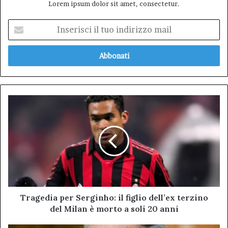
Lorem ipsum dolor sit amet, consectetur.
Inserisci
il
tuo
indirizzo
mail
Tragedia
per
Serginho:
il
figlio
dell’ex
terzino
del
Milan
è
Tragedia per Serginho: il figlio dell’ex terzino
morto
del Milan è morto a soli 20 anni
a