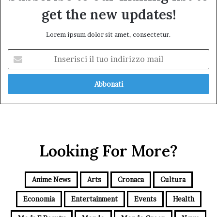
get the new updates!
Lorem ipsum dolor sit amet, consectetur.
Inserisci
il
tuo
indirizzo
mail
Looking For More?
Anime News
Arts
Cronaca
Cultura
Economia
Entertainment
Events
Health