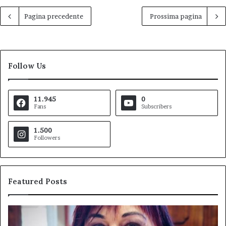
Pagina precedente
Prossima pagina
Follow Us
11.945
0
Fans
Subscribers
1.500
Followers
Featured Posts
Pezzopane
Ar
(PD):
all