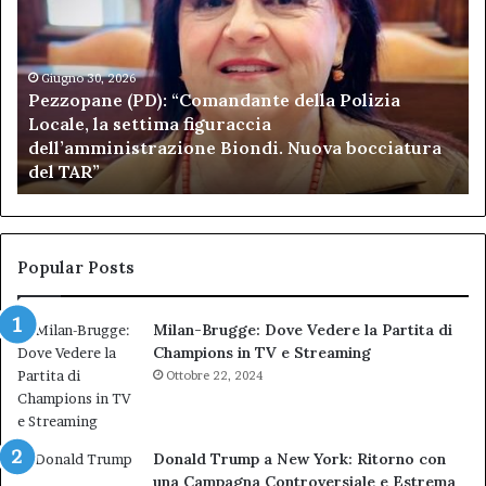
“Comandante
Sc
della
di
Polizia
Sa
Locale,
Giugno 30, 2026
Be
Pezzopane (PD): “Comandante della Polizia
la
se
Locale, la settima figuraccia
settima
di
dell’amministrazione Biondi. Nuova bocciatura
figuraccia
mu
del TAR”
dell’amministrazione
e
Biondi.
pa
Nuova
ai
bocciatura
Ca
del
de
Popular Posts
TAR”
Milan-Brugge: Dove Vedere la Partita di
Champions in TV e Streaming
Ottobre 22, 2024
Donald Trump a New York: Ritorno con
una Campagna Controversiale e Estrema