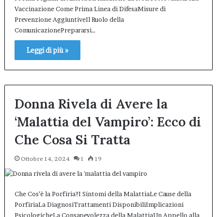
Vaccinazione Come Prima Linea di DifesaMisure di
Prevenzione AggiuntiveIl Ruolo della
ComunicazionePrepararsi…
Leggi di più »
Donna Rivela di Avere la
‘Malattia del Vampiro’: Ecco di
Che Cosa Si Tratta
Ottobre 14, 2024
1
19
Che Cos’è la Porfiria?I Sintomi della MalattiaLe Cause della
PorfiriaLa DiagnosiTrattamenti DisponibiliImplicazioni
PsicologicheLa Consapevolezza della MalattiaUn Appello alla