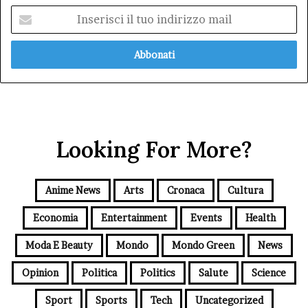
Inserisci
il
tuo
indirizzo
mail
Looking For More?
Anime News
Arts
Cronaca
Cultura
Economia
Entertainment
Events
Health
Moda E Beauty
Mondo
Mondo Green
News
Opinion
Politica
Politics
Salute
Science
Sport
Sports
Tech
Uncategorized