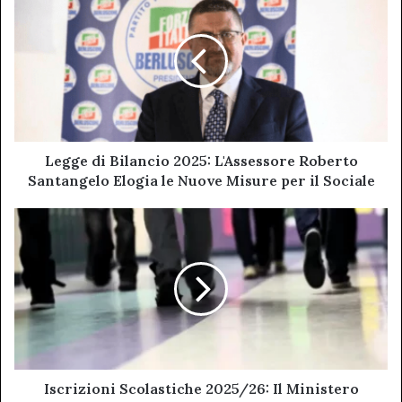
di
Bilancio
2025:
L'Assessore
Roberto
Santangelo
Elogia
le
Nuove
Legge di Bilancio 2025: L'Assessore Roberto
Misure
Santangelo Elogia le Nuove Misure per il Sociale
per
il
Iscrizioni
Sociale
Scolastiche
2025/26:
Il
Ministero
Proroga
le
Scadenze
Iscrizioni Scolastiche 2025/26: Il Ministero