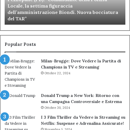
Locale, la settima figuraccia
settima
di
dell’amministrazione Biondi. Nuova bocciatura
figuraccia
mu
del TAR”
dell’amministrazione
e
Biondi.
pa
Nuova
ai
bocciatura
Ca
del
de
Popular Posts
TAR”
Milan-Brugge: Dove Vedere la Partita di
Champions in TV e Streaming
Ottobre 22, 2024
Donald Trump a New York: Ritorno con
una Campagna Controversiale e Estrema
Ottobre 30, 2024
I 3 Film Thriller da Vedere in Streaming su
Netflix: Suspense e Adrenalina Assicurate!
Novembre 5, 2024