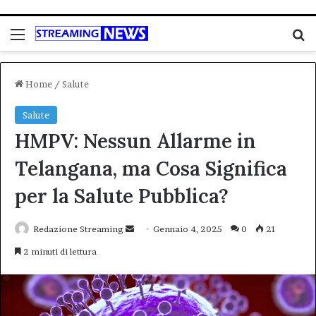
Menu
C
Home
/
Salute
Salute
HMPV: Nessun Allarme in
Telangana, ma Cosa Significa
per la Salute Pubblica?
Invia
Redazione Streaming
Gennaio 4, 2025
0
21
un'email
2 minuti di lettura