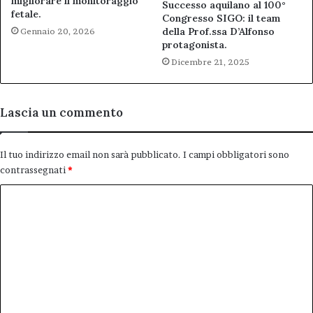
migliorare il monitoraggio
Successo aquilano al 100°
fetale.
Congresso SIGO: il team
della Prof.ssa D’Alfonso
Gennaio 20, 2026
protagonista.
Dicembre 21, 2025
Lascia un commento
Il tuo indirizzo email non sarà pubblicato.
I campi obbligatori sono
contrassegnati
*
C
o
m
m
e
n