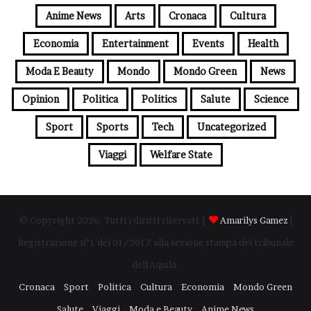
Anime News
Arts
Cronaca
Cultura
Economia
Entertainment
Events
Health
Moda E Beauty
Mondo
Mondo Green
News
Opinion
Politica
Politics
Salute
Science
Sport
Sports
Tech
Uncategorized
Viaggi
Welfare State
© Copyright 2026, Tutti i diritti riservati |
Amarilys Gamez
|
Registrazione n°1 del 01/2017 alla sezione stampa del tribunale
dell'Aquila.
Cronaca
Sport
Politica
Cultura
Economia
Mondo Green
Salute
Viaggi
Moda e Beauty
Anime News