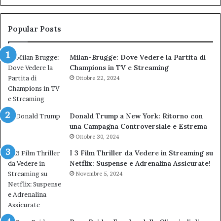
Nuova
ai
bocciatura
Ca
del
de
Popular Posts
TAR”
Milan-Brugge: Dove Vedere la Partita di
Champions in TV e Streaming
Ottobre 22, 2024
Donald Trump a New York: Ritorno con
una Campagna Controversiale e Estrema
Ottobre 30, 2024
I 3 Film Thriller da Vedere in Streaming su
Netflix: Suspense e Adrenalina Assicurate!
Novembre 5, 2024