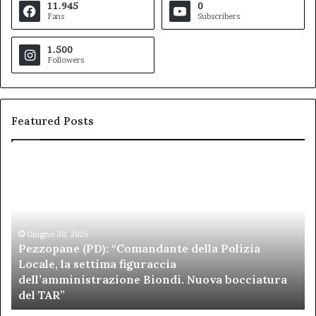
11.945
0
Fans
Subscribers
1.500
Followers
Featured Posts
Pezzopane
Ar
(PD):
all
“Comandante
Sc
della
di
Polizia
Sa
Locale,
Giugno 30, 2026
Be
Pezzopane (PD): “Comandante della Polizia
la
se
Locale, la settima figuraccia
settima
di
dell’amministrazione Biondi. Nuova bocciatura
figuraccia
mu
del TAR”
dell’amministrazione
e
Biondi.
pa