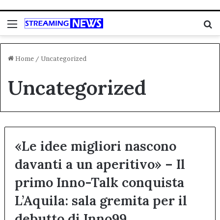
Menu
C
Home
/
Uncategorized
Uncategorized
«Le idee migliori nascono
davanti a un aperitivo» – Il
primo Inno-Talk conquista
L’Aquila: sala gremita per il
debutto di Inno99