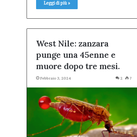
Leggi di più »
West Nile: zanzara
punge una 45enne e
muore dopo tre mesi.
Febbraio 3, 2024
2
7