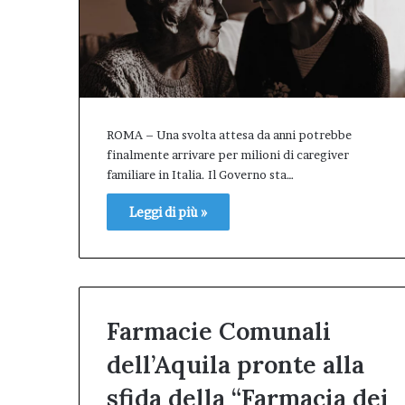
concreto
città.”.
atti
un
e
bilancio
ell’impegno
positivo,
concreto
responsabile,
che
conferma
il
ROMA – Una svolta attesa da anni potrebbe
valore
finalmente arrivare per milioni di caregiver
dell’Afm
familiare in Italia. Il Governo sta…
come
patrimonio
Leggi di più »
pubblico
della
città.”.
Farmacie Comunali
dell’Aquila pronte alla
sfida della “Farmacia dei