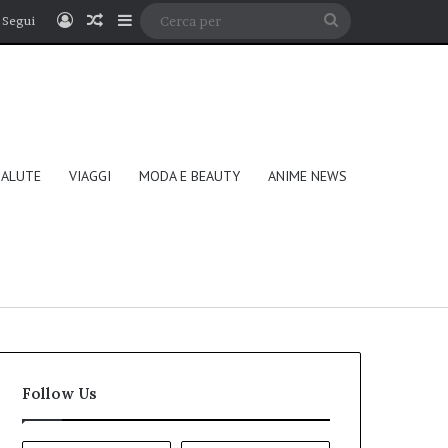
Accedi
Un articolo a caso
Barra laterale
Cerca
Segui
per
SALUTE
VIAGGI
MODA E BEAUTY
ANIME NEWS
Follow Us