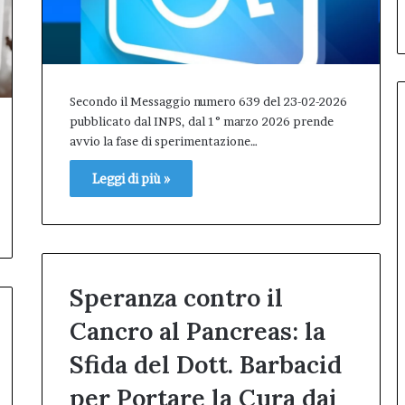
debutto di Inno99
Il
primo
Inno-
Talk
conquista
Secondo il Messaggio numero 639 del 23-02-2026
L’Aquila:
sala
pubblicato dal INPS, dal 1° marzo 2026 prende
gremita
avvio la fase di sperimentazione…
per
il
Leggi di più »
debutto
di
Inno99
Speranza contro il
Cancro al Pancreas: la
Sfida del Dott. Barbacid
per Portare la Cura dai