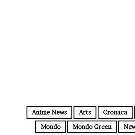
Anime News
Arts
Cronaca
Mondo
Mondo Green
New