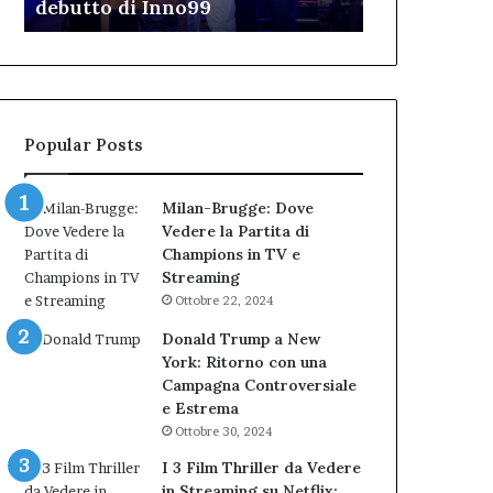
TAR”
dell’Immagi
dell’amministrazione
e
Biondi.
partecipazione
Nuova
ai
bocciatura
Cantieri
del
dell’Immaginario
TAR”
Popular Posts
Milan-Brugge: Dove
Vedere la Partita di
Champions in TV e
Streaming
Ottobre 22, 2024
Donald Trump a New
York: Ritorno con una
Campagna Controversiale
e Estrema
Ottobre 30, 2024
I 3 Film Thriller da Vedere
in Streaming su Netflix: