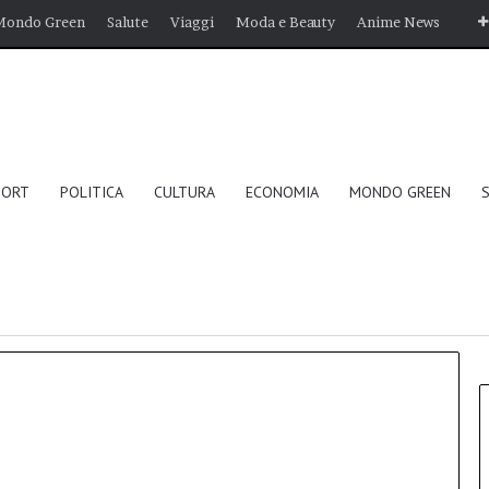
Mondo Green
Salute
Viaggi
Moda e Beauty
Anime News
PORT
POLITICA
CULTURA
ECONOMIA
MONDO GREEN