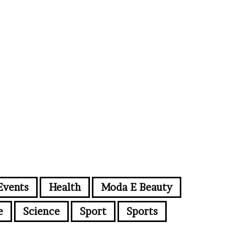
Events
Health
Moda E Beauty
e
Science
Sport
Sports