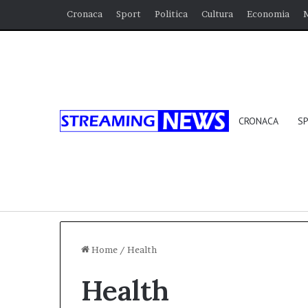
Cronaca
Sport
Politica
Cultura
Economia
CRONACA
S
Home
/
Health
Health