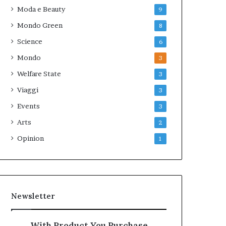
Moda e Beauty
9
Mondo Green
8
Science
6
Mondo
3
Welfare State
3
Viaggi
3
Events
3
Arts
2
Opinion
1
Newsletter
With Product You Purchase