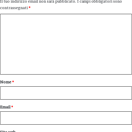
Il tuo indirizzo email non sarà pubblicato.
I campi obbligatori sono
contrassegnati
*
C
o
m
m
e
n
t
o
Nome
*
*
Email
*