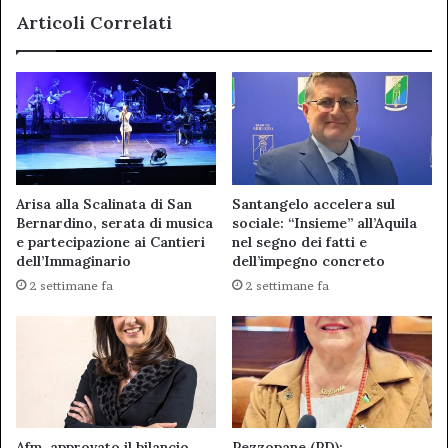
10
Articoli Correlati
aprile
Arisa alla Scalinata di San
Santangelo accelera sul
Bernardino, serata di musica
sociale: “Insieme” all’Aquila
e partecipazione ai Cantieri
nel segno dei fatti e
dell’Immaginario
dell’impegno concreto
2 settimane fa
2 settimane fa
Afm, approvato il bilancio
Pezzopane (PD):