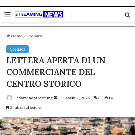
Menu
C
Home
/
Cronaca
Cronaca
LETTERA APERTA DI UN
COMMERCIANTE DEL
CENTRO STORICO
Invia
Redazione Streaming
Aprile 7, 2025
0
14
un'email
2 minuti di lettura