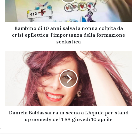
la
nonna
colpita
da
crisi
Bambino di 10 anni salva la nonna colpita da
epilettica:
crisi epilettica: l'importanza della formazione
l'importanza
scolastica
della
formazione
Daniela
scolastica
Baldassarra
in
scena
a
L'Aquila
per
stand
up
comedy
Daniela Baldassarra in scena a L'Aquila per stand
del
up comedy del TSA giovedì 10 aprile
TSA
giovedì