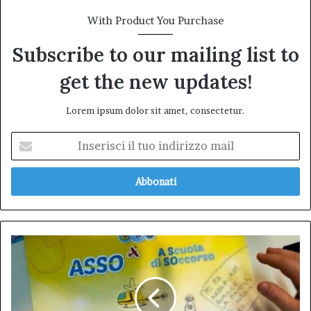
With Product You Purchase
Subscribe to our mailing list to
get the new updates!
Lorem ipsum dolor sit amet, consectetur.
Inserisci
il
tuo
indirizzo
mail
Bambino
di
10
anni
salva