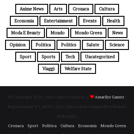
Anime News
Arts
Cronaca
Cultura
Economia
Entertainment
Events
Health
Moda E Beauty
Mondo
Mondo Green
News
Opinion
Politica
Politics
Salute
Science
Sport
Sports
Tech
Uncategorized
Viaggi
Welfare State
© Copyright 2026, Tutti i diritti riservati |
Amarilys Gamez
|
Registrazione n°1 del 01/2017 alla sezione stampa del tribunale
dell'Aquila.
Cronaca
Sport
Politica
Cultura
Economia
Mondo Green