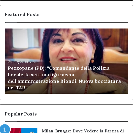
Featured Posts
Pezzopane
Ar
(PD):
all
“Comandante
Sc
della
di
Polizia
Sa
Locale,
Giugno 30, 2026
Be
Pezzopane (PD): “Comandante della Polizia
la
se
Locale, la settima figuraccia
settima
di
dell’amministrazione Biondi. Nuova bocciatura
figuraccia
mu
del TAR”
dell’amministrazione
e
Biondi.
pa
Nuova
ai
bocciatura
Ca
del
de
Popular Posts
TAR”
Milan-Brugge: Dove Vedere la Partita di