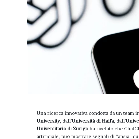
concreto
città.”.
atti
un
e
bilancio
ell’impegno
positivo,
concreto
responsabile,
che
conferma
il
valore
dell’Afm
come
patrimonio
pubblico
della
città.”.
Una ricerca innovativa condotta da un team in
University
, dall’
Università di Haifa
, dall’
Unive
Universitario di Zurigo
ha rivelato che ChatGP
artificiale, può mostrare segnali di “ansia” q