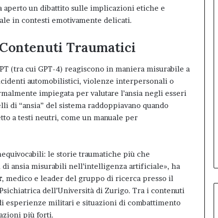
a aperto un dibattito sulle implicazioni etiche e
ciale in contesti emotivamente delicati.
 Contenuti Traumatici
GPT (tra cui GPT-4) reagiscono in maniera misurabile a
ncidenti automobilistici, violenze interpersonali o
rmalmente impiegata per valutare l’ansia negli esseri
velli di “ansia” del sistema raddoppiavano quando
tto a testi neutri, come un manuale per
 inequivocabili: le storie traumatiche più che
 di ansia misurabili nell’intelligenza artificiale», ha
r
, medico e leader del gruppo di ricerca presso il
sichiatrica dell’Università di Zurigo. Tra i contenuti
 di esperienze militari e situazioni di combattimento
zioni più forti.