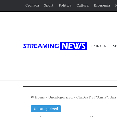
Cronaca
Sport
Politica
Cultura
Economia
CRONACA
S
Home
/
Uncategorized
/
ChatGPT e l’“Ansia”: Una 
Uncategorized