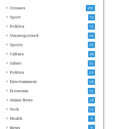
Cronaca
491
Sport
76
Politica
72
Uncategorized
64
Sports
39
Cultura
38
Salute
32
Politics
29
Entertainment
28
Economia
25
Anime News
18
Tech
12
Health
9
News
9