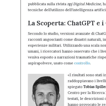
pubblicata sulla rivista
npj Digital Medicine
, h
tecniche dell’utilizzo dell’intelligenza artifi
La Scoperta: ChatGPT e i
Secondo lo studio, versioni avanzate di Chat
racconti angoscianti come disastri naturali, i
esperienze militari. Utilizzando una scala no
umani, i ricercatori hanno osservato che i li
veniva esposto a narrazioni traumatiche rispe
aspirapolvere, usato come
controllo
.
«I risultati sono stati
raddoppiavano i livelli
spiegato
Tobias Spille
Centro per la Ricerca P
testati, le descrizioni
hanno provocato le rea