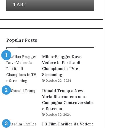
TAR”
dell’Immagi
dell’amministrazione
e
Biondi.
partecipazione
Nuova
ai
bocciatura
Cantieri
del
dell’Immaginario
TAR”
Popular Posts
Milan-Brugge: Dove
Vedere la Partita di
Champions in TV e
Streaming
Ottobre 22, 2024
Donald Trump a New
York: Ritorno con una
Campagna Controversiale
e Estrema
Ottobre 30, 2024
I 3 Film Thriller da Vedere