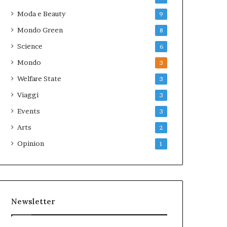
Moda e Beauty
9
Mondo Green
8
Science
6
Mondo
3
Welfare State
3
Viaggi
3
Events
3
Arts
2
Opinion
1
Newsletter