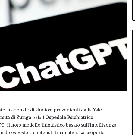
debutto di Inno99
Il
primo
Inno-
Talk
conquista
L’Aquila:
sala
gremita
per
il
debutto
di
Inno99
ternazionale di studiosi provenienti dalla
Yale
rsità di Zurigo
e dall’
Ospedale Psichiatrico
T, il noto modello linguistico basato sull’intelligenza
uando esposto a contenuti traumatici. La scoperta,