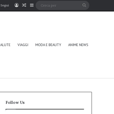
Accedi
Un articolo a caso
Barra laterale
Cerca
Segui
per
SALUTE
VIAGGI
MODA E BEAUTY
ANIME NEWS
Follow Us