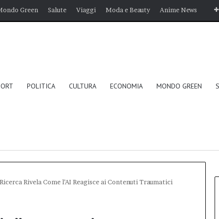
Mondo Green
Salute
Viaggi
Moda e Beauty
Anime News
PORT
POLITICA
CULTURA
ECONOMIA
MONDO GREEN
Ricerca Rivela Come l’AI Reagisce ai Contenuti Traumatici