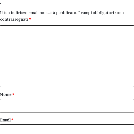
Il tuo indirizzo email non sarà pubblicato.
I campi obbligatori sono
contrassegnati
*
C
o
m
m
e
n
t
o
Nome
*
*
Email
*