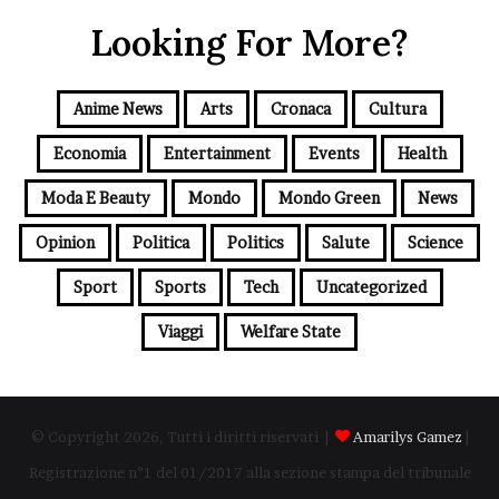
Looking For More?
Anime News
Arts
Cronaca
Cultura
Economia
Entertainment
Events
Health
Moda E Beauty
Mondo
Mondo Green
News
Opinion
Politica
Politics
Salute
Science
Sport
Sports
Tech
Uncategorized
Viaggi
Welfare State
© Copyright 2026, Tutti i diritti riservati |
Amarilys Gamez
|
Registrazione n°1 del 01/2017 alla sezione stampa del tribunale