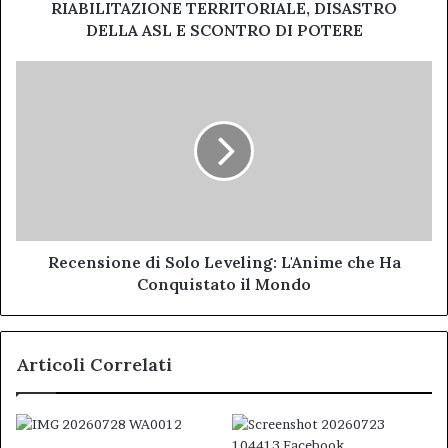
ASL
RIABILITAZIONE TERRITORIALE, DISASTRO
E
DELLA ASL E SCONTRO DI POTERE
SCONTRO
DI
Recensione
POTERE
di
Solo
Leveling:
L'Anime
che
Ha
Conquistato
il
Mondo
Recensione di Solo Leveling: L'Anime che Ha
Conquistato il Mondo
Articoli Correlati