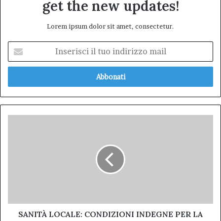
get the new updates!
Lorem ipsum dolor sit amet, consectetur.
Inserisci
il
tuo
indirizzo
mail
SANITÀ
LOCALE:
CONDIZIONI
INDEGNE
PER
LA
RIABILITAZIONE
TERRITORIALE,
DISASTRO
DELLA
SANITÀ LOCALE: CONDIZIONI INDEGNE PER LA