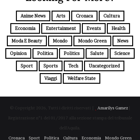
Anime News
Arts
Cronaca
Cultura
Economia
Entertainment
Events
Health
Moda E Beauty
Mondo
Mondo Green
News
Opinion
Politica
Politics
Salute
Science
Sport
Sports
Tech
Uncategorized
Viaggi
Welfare State
© Copyright 2026, Tutti i diritti riservati |
Amarilys Gamez
|
Registrazione n°1 del 01/2017 alla sezione stampa del tribunale
dell'Aquila.
Cronaca
Sport
Politica
Cultura
Economia
Mondo Green