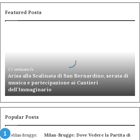
Featured Posts
Arisa
alla
Scalinata
di
San
Bernardino,
serata
1 settimana fa
Arisa alla Scalinata di San Bernardino, serata di
di
musica e partecipazione ai Cantieri
musica
dell’Immaginario
e
partecipazione
ai
Cantieri
dell’Immaginario
Popular Posts
Milan-Brugge: Dove Vedere la Partita di