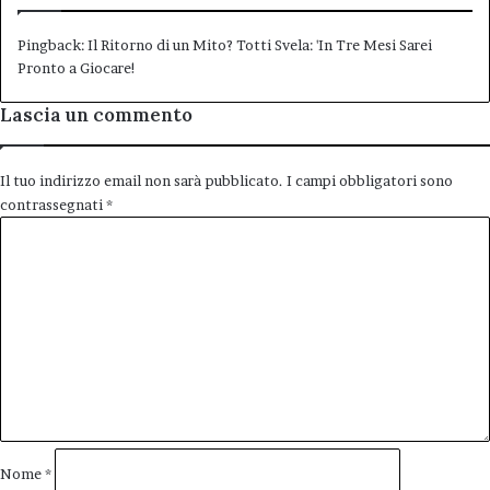
Pingback:
Il Ritorno di un Mito? Totti Svela: 'In Tre Mesi Sarei
Pronto a Giocare!
Lascia un commento
Il tuo indirizzo email non sarà pubblicato.
I campi obbligatori sono
contrassegnati
*
C
o
m
m
e
n
t
o
*
Nome
*