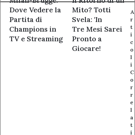
Milan-Brugge:
Il Ritorno di un
Brugge:
Ritorno
Dove Vedere la
Mito? Totti
Dove
di un
A
Vedere
Mito?
Partita di
Svela: 'In
r
la
Totti
t
Champions in
Tre Mesi Sarei
Partita
Svela:
i
di
'In
TV e Streaming
Pronto a
c
Champions
Tre Mesi
Giocare!
o
in
Sarei
TV
Pronto
l
e
a
i
Streaming
Giocare!
C
o
r
r
e
l
a
t
i