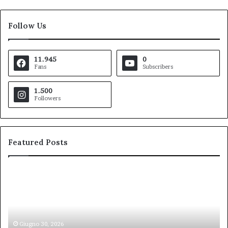
Follow Us
11.945
0
Fans
Subscribers
1.500
Followers
Featured Posts
Pezzopane
Ar
(PD):
all
“Comandante
Sc
della
di
Polizia
Sa
Locale,
Giugno 30, 2026
Be