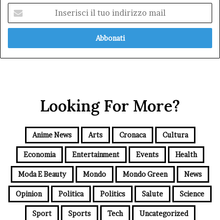
Inserisci
il
tuo
indirizzo
mail
Looking For More?
Anime News
Arts
Cronaca
Cultura
Economia
Entertainment
Events
Health
Moda E Beauty
Mondo
Mondo Green
News
Opinion
Politica
Politics
Salute
Science
Sport
Sports
Tech
Uncategorized