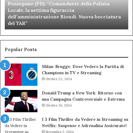
Pezzopane (PD): “Comandante della Polizia
la
se
Locale, la settima figuraccia
settima
di
dell’amministrazione Biondi. Nuova bocciatura
figuraccia
mu
del TAR”
dell’amministrazione
e
Biondi.
pa
Nuova
ai
bocciatura
Ca
del
de
Popular Posts
TAR”
Milan-Brugge: Dove Vedere la Partita di
Champions in TV e Streaming
Ottobre 22, 2024
Donald Trump a New York: Ritorno con
una Campagna Controversiale e Estrema
Ottobre 30, 2024
I 3 Film Thriller da Vedere in Streaming su
Netflix: Suspense e Adrenalina Assicurate!
Novembre 5, 2024