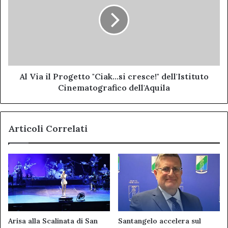
il
Progetto
"Ciak…
si
cresce!"
dell'Istituto
Cinematografico
dell'Aquila
Al Via il Progetto "Ciak…si cresce!" dell'Istituto
Cinematografico dell'Aquila
Articoli Correlati
Arisa alla Scalinata di San
Santangelo accelera sul