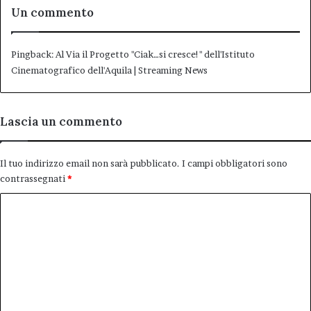
Un commento
Pingback:
Al Via il Progetto "Ciak…si cresce!" dell'Istituto
Cinematografico dell'Aquila | Streaming News
Lascia un commento
Il tuo indirizzo email non sarà pubblicato.
I campi obbligatori sono
contrassegnati
*
C
o
m
m
e
n