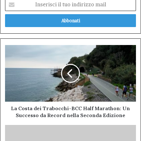
Inserisci
il
tuo
indirizzo
mail
La
Costa
dei
Trabocchi-
BCC
Half
Marathon:
Un
Successo
da
La Costa dei Trabocchi-BCC Half Marathon: Un
Record
Successo da Record nella Seconda Edizione
nella
Seconda
Al
Edizione
Via