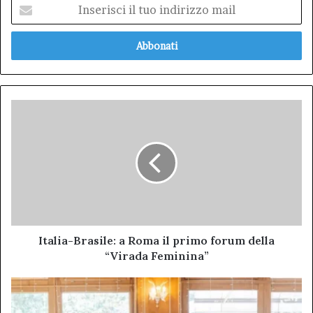
Inserisci
il
tuo
indirizzo
mail
Italia-
Brasile:
a
Roma
il
primo
forum
della
“Virada
Feminina”
Italia-Brasile: a Roma il primo forum della
“Virada Feminina”
All'Aquila
il