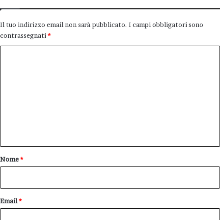
Il tuo indirizzo email non sarà pubblicato.
I campi obbligatori sono
contrassegnati
*
C
o
m
m
e
n
t
o
Nome
*
*
Email
*