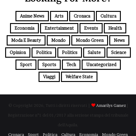
Anime News
Arts
Cronaca
Cultura
Economia
Entertainment
Events
Health
Moda E Beauty
Mondo
Mondo Green
News
Opinion
Politica
Politics
Salute
Science
Sport
Sports
Tech
Uncategorized
Viaggi
Welfare State
© Copyright 2026, Tutti i diritti riservati |
Amarilys Gamez
|
Registrazione n°1 del 01/2017 alla sezione stampa del tribunale
dell'Aquila.
Cronaca
Sport
Politica
Cultura
Economia
Mondo Green