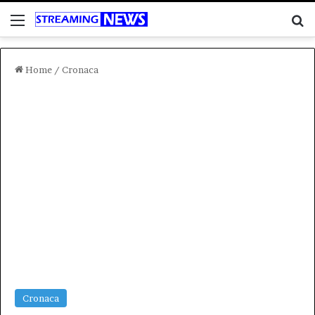
Menu
C
Home
/
Cronaca
Cronaca