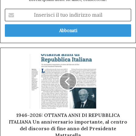
Inserisci
il
tuo
indirizzo
mail
1946-
2026:
OTTANTA
ANNI
DI
REPUBBLICA
ITALIANA Un
anniversario
importante,
al
1946-2026: OTTANTA ANNI DI REPUBBLICA
centro
ITALIANA Un anniversario importante, al centro
del
del discorso di fine anno del Presidente
discorso
Mattarella