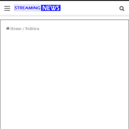
Menu
C
Home
/
Politica