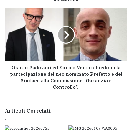
di
fine
Gianni
anno
Padovani
del
ed
Presidente
Enrico
Mattarella
Verini
chiedono
la
partecipazione
del
neo
Gianni Padovani ed Enrico Verini chiedono la
nominato
partecipazione del neo nominato Prefetto e del
Prefetto
Sindaco alla Commissione “Garanzia e
e
Controllo”.
del
Sindaco
alla
Articoli Correlati
Commissione
“Garanzia
e
Controllo”.