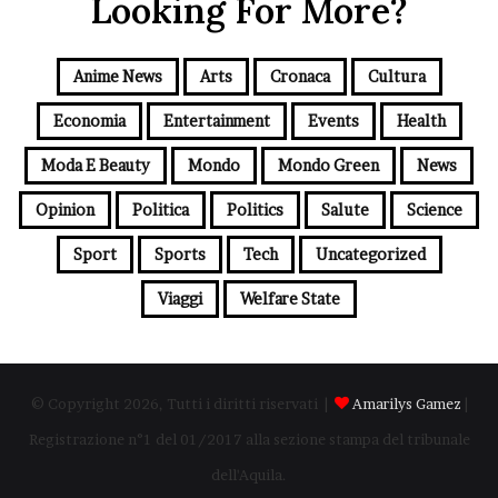
Looking For More?
Anime News
Arts
Cronaca
Cultura
Economia
Entertainment
Events
Health
Moda E Beauty
Mondo
Mondo Green
News
Opinion
Politica
Politics
Salute
Science
Sport
Sports
Tech
Uncategorized
Viaggi
Welfare State
© Copyright 2026, Tutti i diritti riservati |
Amarilys Gamez
|
Registrazione n°1 del 01/2017 alla sezione stampa del tribunale
dell'Aquila.