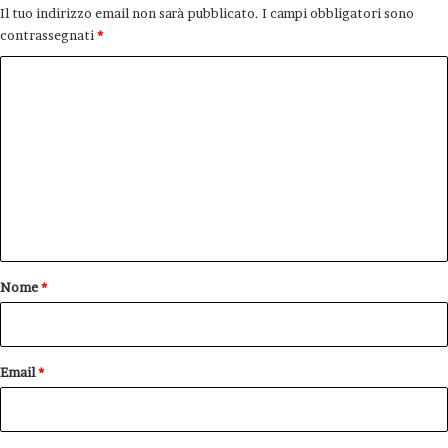
Il tuo indirizzo email non sarà pubblicato.
I campi obbligatori sono
contrassegnati
*
C
o
m
m
e
n
t
o
Nome
*
*
Email
*