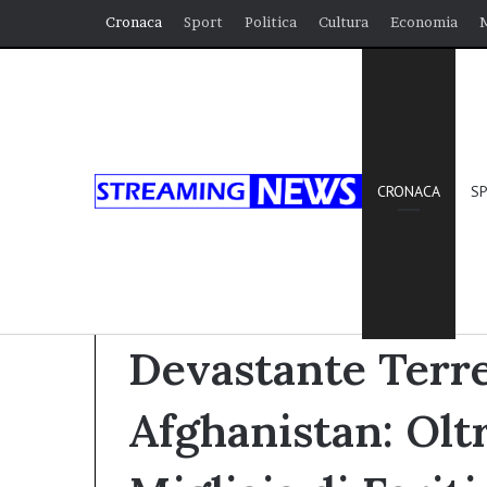
Cronaca
Sport
Politica
Cultura
Economia
CRONACA
S
Home
/
Cronaca
/
Devastante Terremoto in Afghani
Cronaca
Devastante Terr
Afghanistan: Olt