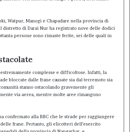
, Soki, Watpur, Manogi e Chapadare nella provincia di
 distretto di Darai Nur ha registrato nove delle dodici
ttanta persone sono rimaste ferite, sei delle quali in
stacolate
 estremamente complesse e difficoltose. Infatti, la
ade bloccate dalle frane causate sia dal terremoto sia
e comunità stanno ostacolando gravemente gli
palmente via aerea, mentre molte aree rimangono
r ha confermato alla BBC che le strade per raggiungere
elle frane. Pertanto, gli elicotteri dell’esercito
 ospedali della provincia di Nangarhar, e