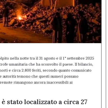
sala
gremita
per
il
debutto
di
Inno99
ito nella notte tra il 31 agosto e il 1° settembre 2025
rofe umanitaria che ha sconvolto il paese. Il bilancio,
orti e circa 2.800 feriti, secondo quanto comunicato
 le autorità temono che questi numeri possano
remote rimangono ancora inaccessibili ai
è stato localizzato a circa 27