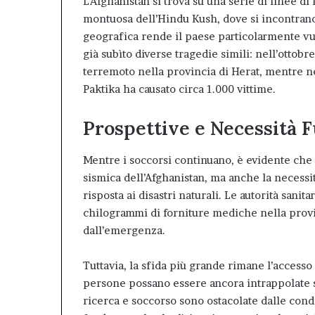
L’Afghanistan si trova su una serie di linee di
montuosa dell’Hindu Kush, dove si incontrano
geografica rende il paese particolarmente vul
già subìto diverse tragedie simili: nell’ottob
terremoto nella provincia di Herat, mentre n
Paktika ha causato circa 1.000 vittime.
Prospettive e Necessità 
Mentre i soccorsi continuano, è evidente che 
sismica dell’Afghanistan, ma anche la necessi
risposta ai disastri naturali. Le autorità sanit
chilogrammi di forniture mediche nella provi
dall’emergenza.
Tuttavia, la sfida più grande rimane l’access
persone possano essere ancora intrappolate 
ricerca e soccorso sono ostacolate dalle con