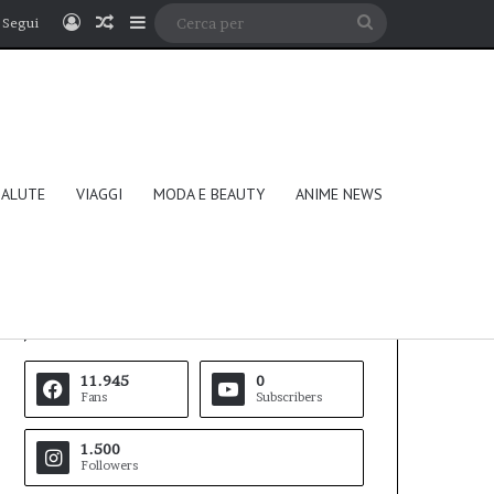
Accedi
Un articolo a caso
Barra laterale
Cerca
Segui
per
SALUTE
VIAGGI
MODA E BEAUTY
ANIME NEWS
Follow Us
11.945
0
Fans
Subscribers
1.500
Followers