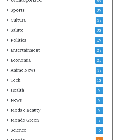
Uncategorized
64
Sports
39
Cultura
38
Salute
32
Politics
29
Entertainment
28
Economia
25
Anime News
18
Tech
12
Health
9
News
9
Moda e Beauty
9
Mondo Green
8
Science
6