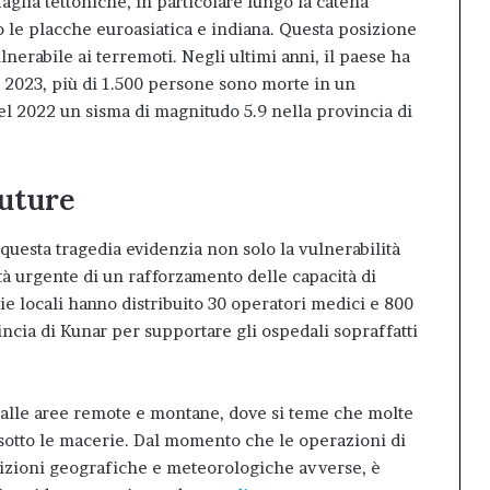
 faglia tettoniche, in particolare lungo la catena
 le placche euroasiatica e indiana. Questa posizione
nerabile ai terremoti. Negli ultimi anni, il paese ha
re 2023, più di 1.500 persone sono morte in un
el 2022 un sisma di magnitudo 5.9 nella provincia di
Future
questa tragedia evidenzia non solo la vulnerabilità
tà urgente di un rafforzamento delle capacità di
arie locali hanno distribuito 30 operatori medici e 800
ncia di Kunar per supportare gli ospedali sopraffatti
o alle aree remote e montane, dove si teme che molte
sotto le macerie. Dal momento che le operazioni di
dizioni geografiche e meteorologiche avverse, è