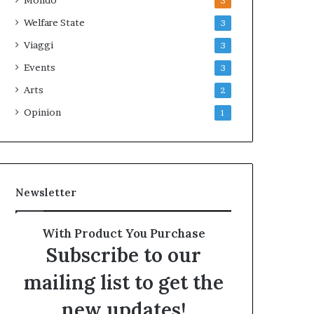
Mondo
3
Welfare State
3
Viaggi
3
Events
3
Arts
2
Opinion
1
Newsletter
With Product You Purchase
Subscribe to our
mailing list to get the
new updates!