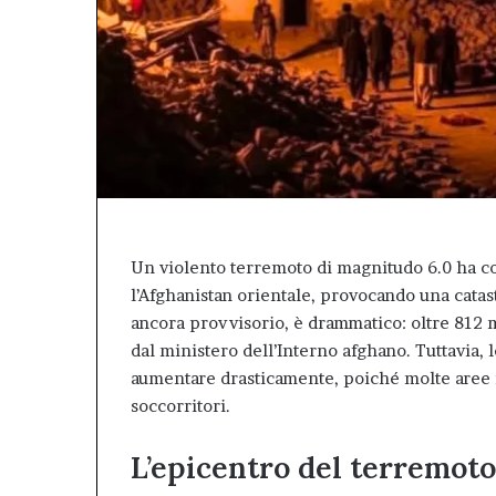
il
valore
dell’Afm
come
patrimonio
pubblico
della
città.”.
Un violento terremoto di magnitudo 6.0 ha colp
l’Afghanistan orientale, provocando una catast
ancora provvisorio, è drammatico: oltre 812 m
dal ministero dell’Interno afghano. Tuttavia,
aumentare drasticamente, poiché molte aree 
soccorritori.
L’epicentro del terremoto 