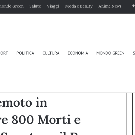
Mondo Green
Salute
Viaggi
Moda e Beauty
Anime News
PORT
POLITICA
CULTURA
ECONOMIA
MONDO GREEN
stan: Oltre 800 Morti e Migliaia di Feriti Scuotono il Paese
emoto in
re 800 Morti e