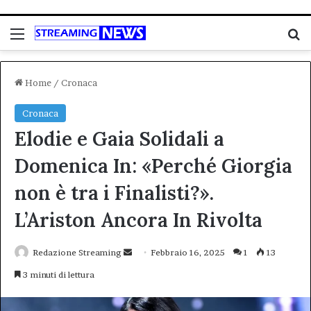
Menu
C
Home
/
Cronaca
Cronaca
Elodie e Gaia Solidali a
Domenica In: «Perché Giorgia
non è tra i Finalisti?».
L’Ariston Ancora In Rivolta
Invia
Redazione Streaming
Febbraio 16, 2025
1
13
un'email
3 minuti di lettura