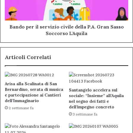
della
P.A.
Gran
Sasso
Soccorso
Bando per il servizio civile della P.A. Gran Sasso
L'Aquila
Soccorso L'Aquila
Articoli Correlati
Arisa alla Scalinata di San
Bernardino, serata di musica
Santangelo accelera sul
e partecipazione ai Cantieri
sociale: “Insieme” all’Aquila
dell’Immaginario
nel segno dei fatti e
dell’impegno concreto
2 settimane fa
3 settimane fa