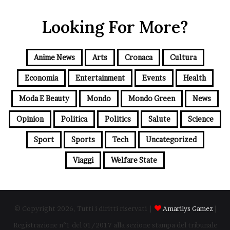
Looking For More?
Anime News
Arts
Cronaca
Cultura
Economia
Entertainment
Events
Health
Moda E Beauty
Mondo
Mondo Green
News
Opinion
Politica
Politics
Salute
Science
Sport
Sports
Tech
Uncategorized
Viaggi
Welfare State
© Copyright 2026, Tutti i diritti riservati |
Amarilys Gamez
|
Registrazione n°1 del 01/2017 alla sezione stampa del tribunale