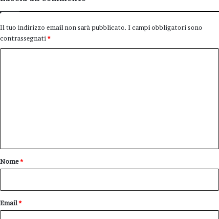
Il tuo indirizzo email non sarà pubblicato.
I campi obbligatori sono
contrassegnati
*
C
o
m
m
e
n
t
o
Nome
*
*
Email
*