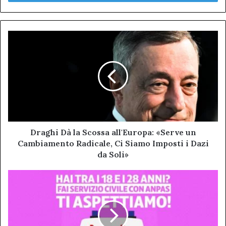
mail
Draghi
Dà
la
Scossa
all'Europa:
«Serve
un
Cambiamento
Radicale,
Ci
Draghi Dà la Scossa all'Europa: «Serve un
Siamo
Cambiamento Radicale, Ci Siamo Imposti i Dazi
Imposti
da Soli»
i
Dazi
Bando
da
per
Soli»
il
servizio
civile