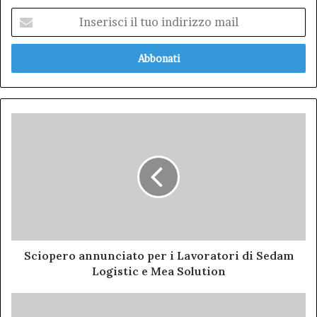
Inserisci
il
tuo
indirizzo
mail
Sciopero
annunciato
per
i
Lavoratori
di
Sedam
Logistic
e
Mea
Sciopero annunciato per i Lavoratori di Sedam
Solution
Logistic e Mea Solution
Riposa
in