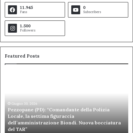
11.945
0
Fans
Subscribers
1.500
Followers
Featured Posts
Pezzopane
Ar
(PD):
all
“Comandante
Sc
della
di
Polizia
Sa
Locale,
Giugno 30, 2026
Be
Pezzopane (PD): “Comandante della Polizia
la
se
Locale, la settima figuraccia
settima
di
dell’amministrazione Biondi. Nuova bocciatura
figuraccia
mu
del TAR”
dell’amministrazione
e