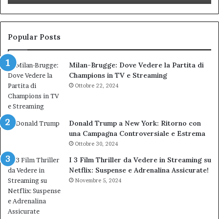
Biondi.
pa
Nuova
ai
bocciatura
Ca
del
de
Popular Posts
TAR”
Milan-Brugge: Dove Vedere la Partita di
Champions in TV e Streaming
Ottobre 22, 2024
Donald Trump a New York: Ritorno con
una Campagna Controversiale e Estrema
Ottobre 30, 2024
I 3 Film Thriller da Vedere in Streaming su
Netflix: Suspense e Adrenalina Assicurate!
Novembre 5, 2024