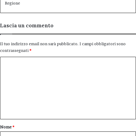
Regione
Lascia un commento
Il tuo indirizzo email non sarà pubblicato.
I campi obbligatori sono
contrassegnati
*
C
o
m
m
e
n
t
o
Nome
*
*