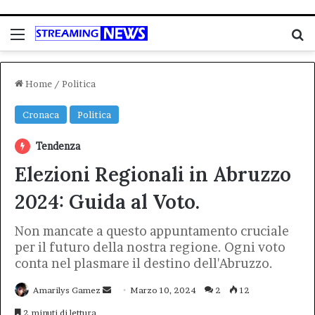
Menu
C
Home
/
Politica
Cronaca
Politica
Tendenza
Elezioni Regionali in Abruzzo
2024: Guida al Voto.
Non mancate a questo appuntamento cruciale
per il futuro della nostra regione. Ogni voto
conta nel plasmare il destino dell'Abruzzo.
Invia
Amarilys Gamez
Marzo 10, 2024
2
12
un'email
2 minuti di lettura