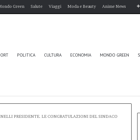
Mondo Green
Salute
Viaggi
Moda e Beauty
Anime News
PORT
POLITICA
CULTURA
ECONOMIA
MONDO GREEN
NELLI PRESIDENTE. LE CONGRATULAZIONI DEL SINDACO