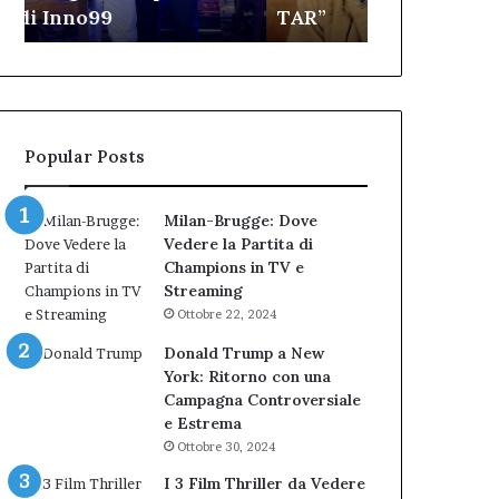
TAR”
dell’Immagi
dell’amministrazione
e
Biondi.
partecipazione
Nuova
ai
bocciatura
Cantieri
del
dell’Immaginario
TAR”
Popular Posts
Milan-Brugge: Dove
Vedere la Partita di
Champions in TV e
Streaming
Ottobre 22, 2024
Donald Trump a New
York: Ritorno con una
Campagna Controversiale
e Estrema
Ottobre 30, 2024
I 3 Film Thriller da Vedere