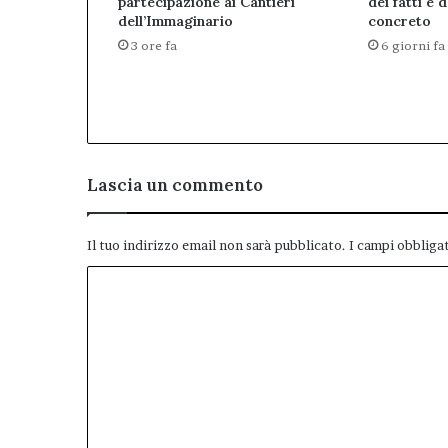
partecipazione ai Cantieri
dei fatti e 
dell’Immaginario
concreto
3 ore fa
6 giorni fa
Lascia un commento
Il tuo indirizzo email non sarà pubblicato.
I campi obbliga
C
o
m
m
e
n