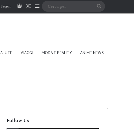
Accedi
Un articolo a caso
Barra laterale
Cerca
Segui
per
SALUTE
VIAGGI
MODA E BEAUTY
ANIME NEWS
Follow Us