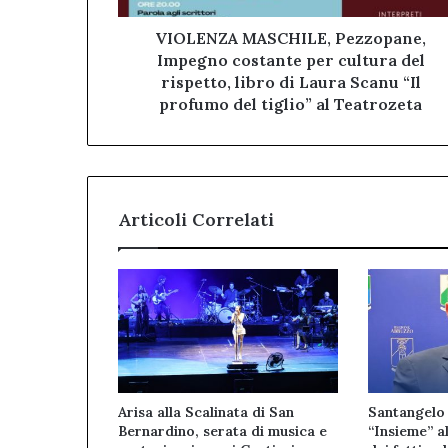
rispetto,
libro
VIOLENZA MASCHILE, Pezzopane,
di
Impegno costante per cultura del
Laura
rispetto, libro di Laura Scanu “Il
Scanu
profumo del tiglio” al Teatrozeta
“Il
profumo
del
tiglio”
al
Articoli Correlati
Teatrozeta
Arisa alla Scalinata di San
Santangelo 
Bernardino, serata di musica e
“Insieme” al