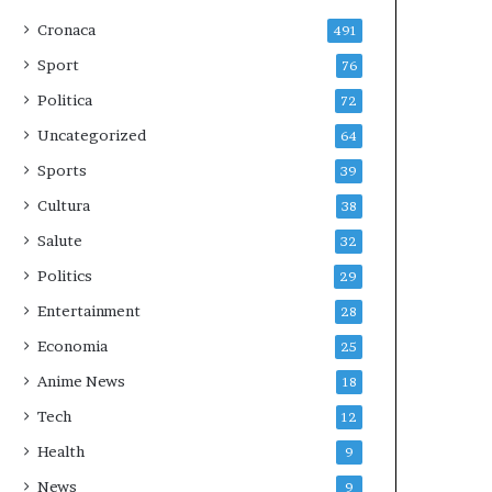
Cronaca
491
Sport
76
Politica
72
Uncategorized
64
Sports
39
Cultura
38
Salute
32
Politics
29
Entertainment
28
Economia
25
Anime News
18
Tech
12
Health
9
News
9