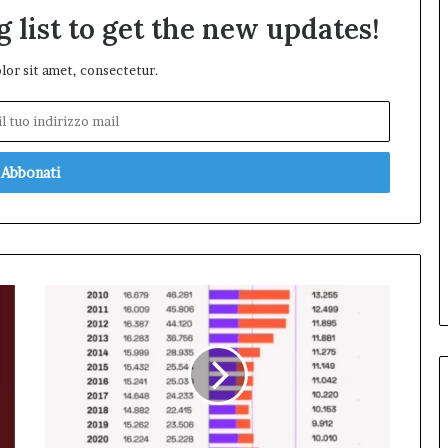
 list to get the new updates!
or sit amet, consectetur.
Il
Calo
delle
Iscrizioni
in
Infermieristica:
Allarme
per