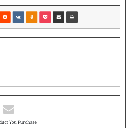
interest
Reddit
VKontakte
Odnoklassniki
Pocket
Condividi via mail
Stampa
duct You Purchase