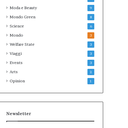
Moda e Beauty
9
Mondo Green
8
Science
6
Mondo
3
Welfare State
3
Viaggi
3
Events
3
Arts
2
Opinion
1
Newsletter