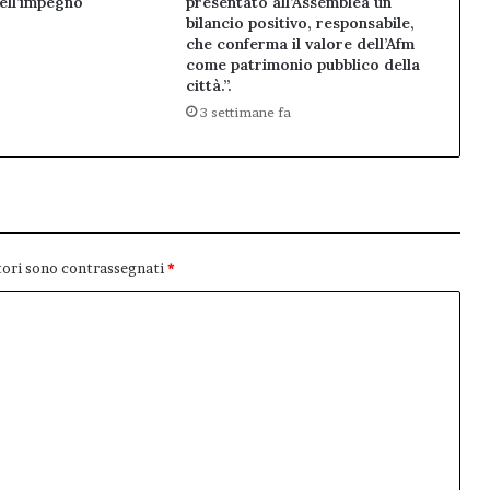
dell’impegno
presentato all’Assemblea un
bilancio positivo, responsabile,
che conferma il valore dell’Afm
come patrimonio pubblico della
città.”.
3 settimane fa
tori sono contrassegnati
*