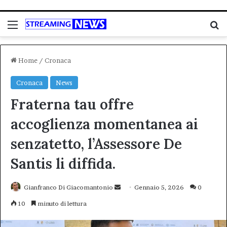
Menu
C
Home
/
Cronaca
Cronaca
News
Fraterna tau offre
accoglienza momentanea ai
senzatetto, l’Assessore De
Santis li diffida.
Invia
Gianfranco Di Giacomantonio
Gennaio 5, 2026
0
un'email
10
minuto di lettura