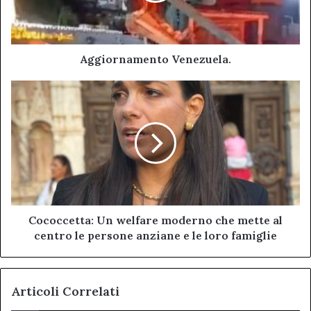
Aggiornamento Venezuela.
Cococcetta:
Un
welfare
moderno
che
mette
al
centro
le
persone
Cococcetta: Un welfare moderno che mette al
anziane
centro le persone anziane e le loro famiglie
e
le
loro
Articoli Correlati
famiglie