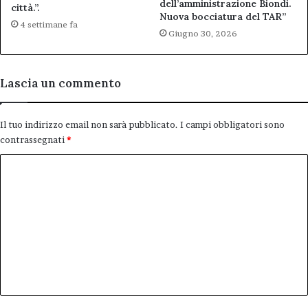
dell’amministrazione Biondi.
città.”.
Nuova bocciatura del TAR”
4 settimane fa
Giugno 30, 2026
Lascia un commento
Il tuo indirizzo email non sarà pubblicato.
I campi obbligatori sono
contrassegnati
*
C
o
m
m
e
n
t