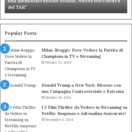
dell’amministrazione Biondi. Nuova bocciatura
figuraccia
mu
del TAR”
dell’amministrazione
e
Biondi.
pa
Nuova
ai
bocciatura
Ca
del
de
Popular Posts
TAR”
Milan-Brugge: Dove Vedere la Partita di
Champions in TV e Streaming
Ottobre 22, 2024
Donald Trump a New York: Ritorno con
una Campagna Controversiale e Estrema
Ottobre 30, 2024
I 3 Film Thriller da Vedere in Streaming su
Netflix: Suspense e Adrenalina Assicurate!
Novembre 5, 2024