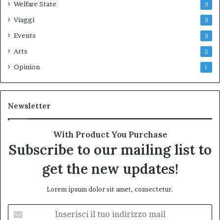
Welfare State
3
Viaggi
3
Events
3
Arts
2
Opinion
1
Newsletter
With Product You Purchase
Subscribe to our mailing list to
get the new updates!
Lorem ipsum dolor sit amet, consectetur.
Inserisci
il